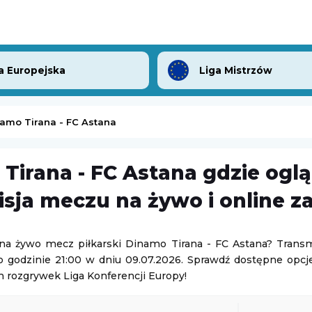
a Europejska
Liga Mistrzów
amo Tirana - FC Astana
Tirana - FC Astana gdzie ogl
Inter Turku
-
FC Vaduz
sja meczu na żywo i online z
sk Mazowiecki
Liga Konferencji Europy
06.08.2026 19:00
na żywo mecz piłkarski Dinamo Tirana - FC Astana? Transm
o godzinie 21:00 w dniu 09.07.2026. Sprawdź dostępne opcj
lenger w Hagen
Turniej ATP Challenger w Lexington
h rozgrywek Liga Konferencji Europy!
Challenger Lexington
07.08.2026 1:59