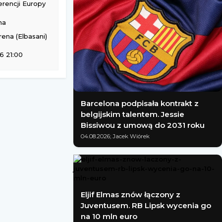
rencji Europy
na
ena (Elbasani)
6 21:00
Barcelona podpisała kontrakt z
belgijskim talentem. Jessie
Bissiwou z umową do 2031 roku
04.08.2026; Jacek Wiórek
Eljif Elmas znów łączony z
Juventusem. RB Lipsk wycenia go
na 10 mln euro