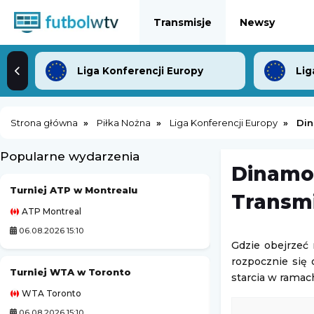
Transmisje
Newsy
Liga Konferencji Europy
Lig
Strona główna
Piłka Nożna
Liga Konferencji Europy
Din
Popularne wydarzenia
Dinamo 
Turniej ATP w Montrealu
Kozerki Open
Transmi
ATP Montreal
Challenger Grodzi
06.08.2026 15:10
06.08.2026 23:00
Gdzie obejrzeć 
rozpocznie się 
Turniej WTA w Toronto
Turniej ATP Chal
starcia w ramac
WTA Toronto
Challenger Hagen
06.08.2026 15:10
07.08.2026 0:00