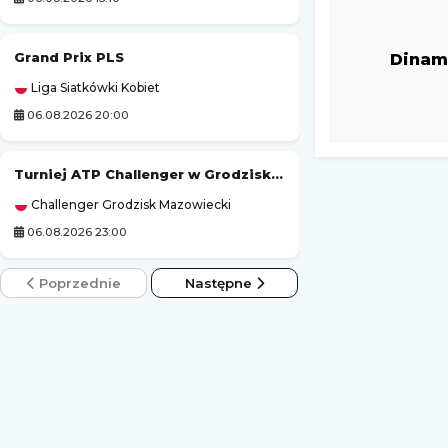
Grand Prix PLS
Tour de Pologne
Dinam
Liga Siatkówki Kobiet
Kolarstwo
06.08.2026 20:00
06.08.2026 19:50
Turniej ATP Challenger w Grodzisku Mazowieckim
Tour de France (k
Challenger Grodzisk Mazowiecki
Kolarstwo
06.08.2026 23:00
06.08.2026 21:45
Poprzednie
Następne