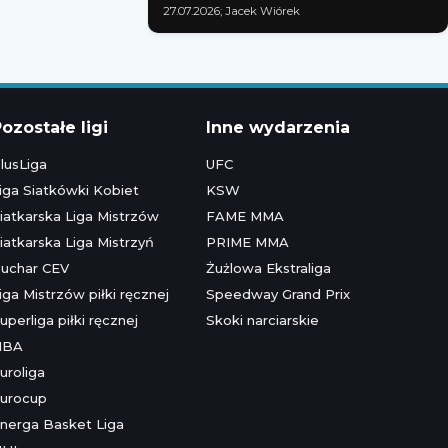
27.07.2026; Jacek Wiórek
ozostałe ligi
Inne wydarzenia
lusLiga
UFC
iga Siatkówki Kobiet
KSW
iatkarska Liga Mistrzów
FAME MMA
iatkarska Liga Mistrzyń
PRIME MMA
uchar CEV
Żużlowa Ekstraliga
iga Mistrzów piłki ręcznej
Speedway Grand Prix
uperliga piłki ręcznej
Skoki narciarskie
NBA
uroliga
urocup
nerga Basket Liga