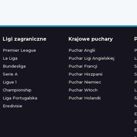
Ligi zagraniczne
Krajowe puchary
P
Premier League
Puchar Anglii
P
La Liga
Puchar Ligi Angielskiej
L
Bundesliga
Puchar Francji
S
Serie A
Puchar Hiszpanii
S
Ligue 1
Puchar Niemiec
P
Championship
Puchar Włoch
L
Liga Portugalska
Puchar Holandii
S
Eredivisie
E
E
E