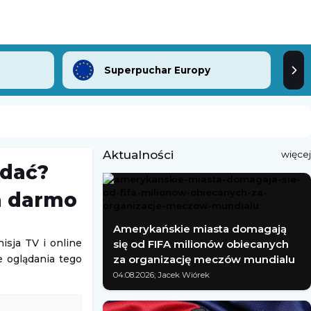
Superpuchar Europy
Aktualności
więcej
ądać?
a darmo
Amerykańskie miasta domagają
isja TV i online
się od FIFA milionów obiecanych
e oglądania tego
za organizację meczów mundialu
04.08.2026; Jacek Wiórek