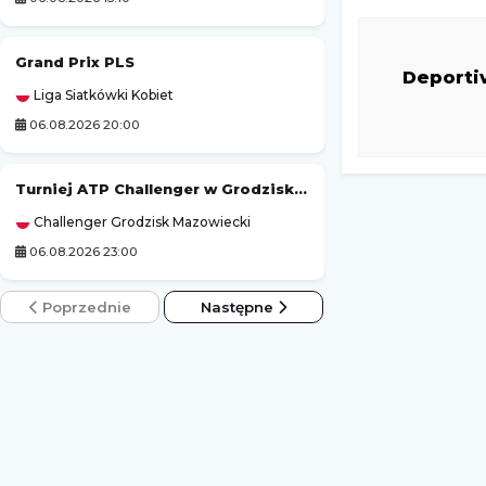
Grand Prix PLS
Tour de Pologne
Deporti
Liga Siatkówki Kobiet
Kolarstwo
06.08.2026 20:00
06.08.2026 19:50
Turniej ATP Challenger w Grodzisku Mazowieckim
Tour de France (k
Challenger Grodzisk Mazowiecki
Kolarstwo
06.08.2026 23:00
06.08.2026 21:45
Poprzednie
Następne