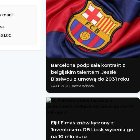
szpanii
na
 21:00
Barcelona podpisała kontrakt z
belgijskim talentem. Jessie
Bissiwou z umową do 2031 roku
04.08.2026; Jacek Wiórek
Eljif Elmas znów łączony z
Juventusem. RB Lipsk wycenia go
na 10 mln euro