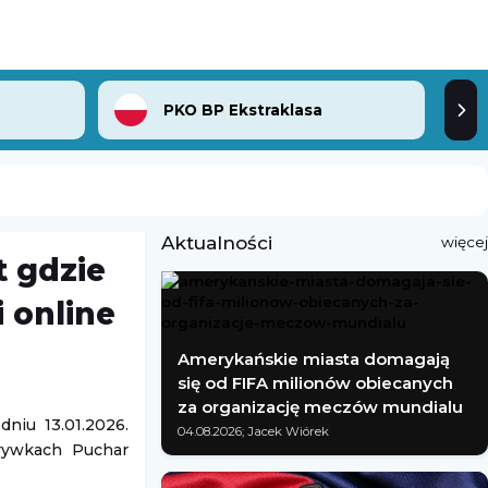
PKO BP Ekstraklasa
Aktualności
więcej
t gdzie
 online
Amerykańskie miasta domagają
się od FIFA milionów obiecanych
za organizację meczów mundialu
dniu 13.01.2026.
04.08.2026; Jacek Wiórek
grywkach Puchar