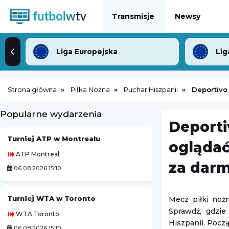
Transmisje
Newsy
Liga Europejska
Lig
Strona główna
Piłka Nożna
Puchar Hiszpanii
Deportivo 
Popularne wydarzenia
Deporti
Turniej ATP w Montrealu
Kozerki Open
oglądać
ATP Montreal
Challenger Grodzi
za dar
06.08.2026 15:10
06.08.2026 23:00
Turniej WTA w Toronto
Turniej ATP Chal
Mecz piłki nożn
Sprawdź, gdzie
WTA Toronto
Challenger Hagen
Hiszpanii. Począ
06.08.2026 15:10
07.08.2026 0:00