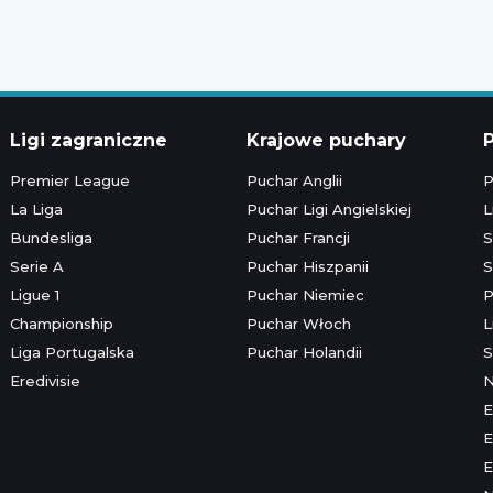
Ligi zagraniczne
Krajowe puchary
P
Premier League
Puchar Anglii
P
La Liga
Puchar Ligi Angielskiej
L
Bundesliga
Puchar Francji
S
Serie A
Puchar Hiszpanii
S
Ligue 1
Puchar Niemiec
P
Championship
Puchar Włoch
L
Liga Portugalska
Puchar Holandii
S
Eredivisie
E
E
E