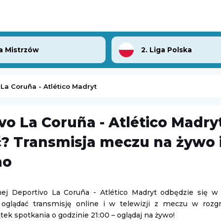
a Mistrzów
2. Liga Polska
La Coruña - Atlético Madryt
vo La Coruña - Atlético Madry
Inter Turku
-
FC Vaduz
? Transmisja meczu na żywo i
sk Mazowiecki
Liga Konferencji Europy
mo
06.08.2026 19:00
lenger w Hagen
Turniej ATP Challenger w Lexington
ej Deportivo La Coruña - Atlético Madryt odbędzie się w 
 oglądać transmisję online i w telewizji z meczu w roz
Challenger Lexington
tek spotkania o godzinie 21:00 – oglądaj na żywo!
07.08.2026 1:59