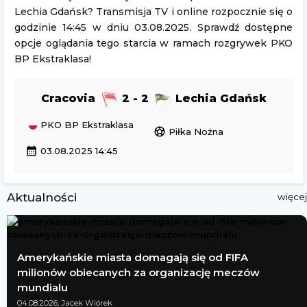
Lechia Gdańsk? Transmisja TV i online rozpocznie się o
godzinie 14:45 w dniu 03.08.2025. Sprawdź dostępne
opcje oglądania tego starcia w ramach rozgrywek PKO
BP Ekstraklasa!
Cracovia
2 - 2
Lechia Gdańsk
PKO BP Ekstraklasa
sports_soccer
Piłka Nożna
calendar_month
03.08.2025 14:45
Aktualności
więcej
Amerykańskie miasta domagają się od FIFA
milionów obiecanych za organizację meczów
mundialu
04.08.2026; Jacek Wiórek