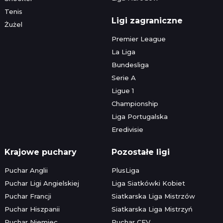
Tenis
Ligi zagraniczne
Żużel
Premier League
La Liga
Bundesliga
Serie A
Ligue 1
Championship
Liga Portugalska
Eredivisie
Krajowe puchary
Pozostałe ligi
Puchar Anglii
PlusLiga
Puchar Ligi Angielskiej
Liga Siatkówki Kobiet
Puchar Francji
Siatkarska Liga Mistrzów
Puchar Hiszpanii
Siatkarska Liga Mistrzyń
Puchar Niemiec
Puchar CEV