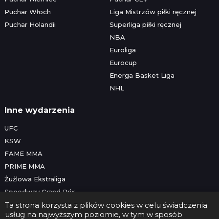
Puchar Włoch
Liga Mistrzów piłki ręcznej
Puchar Holandii
Superliga piłki ręcznej
NBA
Euroliga
Eurocup
Energa Basket Liga
NHL
Inne wydarzenia
UFC
KSW
FAME MMA
PRIME MMA
Żużlowa Ekstraliga
Speedway Grand Prix
Skoki narciarskie
Ta strona korzysta z plików cookies w celu świadczenia
usług na najwyższym poziomie, w tym w sposób