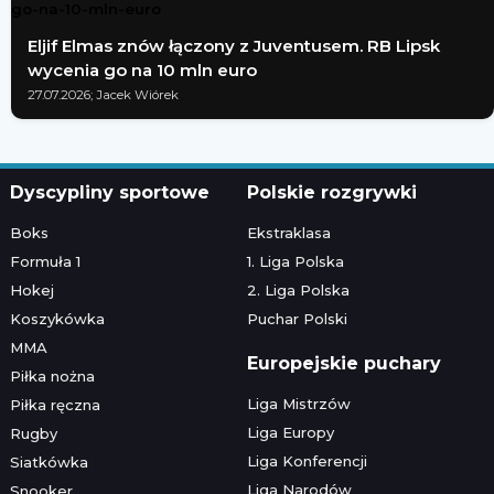
Eljif Elmas znów łączony z Juventusem. RB Lipsk
wycenia go na 10 mln euro
27.07.2026; Jacek Wiórek
Dyscypliny sportowe
Polskie rozgrywki
Boks
Ekstraklasa
Formuła 1
1. Liga Polska
Hokej
2. Liga Polska
Koszykówka
Puchar Polski
MMA
Europejskie puchary
Piłka nożna
Liga Mistrzów
Piłka ręczna
Liga Europy
Rugby
Liga Konferencji
Siatkówka
Liga Narodów
Snooker