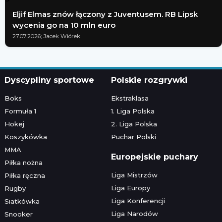
Eljif Elmas znów łączony z Juventusem. RB Lipsk
wycenia go na 10 mln euro
27.07.2026; Jacek Wiórek
Dyscypliny sportowe
Polskie rozgrywki
Boks
Ekstraklasa
Formuła 1
1. Liga Polska
Hokej
2. Liga Polska
Koszykówka
Puchar Polski
MMA
Europejskie puchary
Piłka nożna
Liga Mistrzów
Piłka ręczna
Liga Europy
Rugby
Liga Konferencji
Siatkówka
Liga Narodów
Snooker