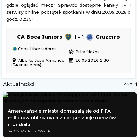
gdzie oglądać mecz? Sprawdź dostępne kanały TV i
serwisy online, początek spotkania w dniu 20.05.2026 o
godz. 02:30!
CA Boca Juniors
1 - 1
Cruzeiro
Copa Libertadores
sports_soccer
Piłka Nożna
location_on
calendar_month
Alberto Jose Armando
20.05.2026 2:30
(Buenos Aires)
Aktualności
więcej
Amerykańskie miasta domagają się od FIFA
milionów obiecanych za organizację meczów
mundialu
04.08.2026; Jacek Wiórek