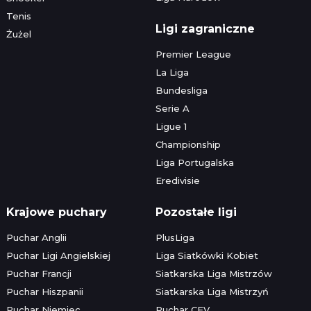
Tenis
Ligi zagraniczne
Żużel
Premier League
La Liga
Bundesliga
Serie A
Ligue 1
Championship
Liga Portugalska
Eredivisie
Krajowe puchary
Pozostałe ligi
Puchar Anglii
PlusLiga
Puchar Ligi Angielskiej
Liga Siatkówki Kobiet
Puchar Francji
Siatkarska Liga Mistrzów
Puchar Hiszpanii
Siatkarska Liga Mistrzyń
Puchar Niemiec
Puchar CEV