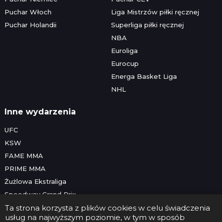
Puchar Włoch
Liga Mistrzów piłki ręcznej
Puchar Holandii
Superliga piłki ręcznej
NBA
Euroliga
Eurocup
Energa Basket Liga
NHL
Inne wydarzenia
UFC
KSW
FAME MMA
PRIME MMA
Żużlowa Ekstraliga
Speedway Grand Prix
Skoki narciarskie
Ta strona korzysta z plików cookies w celu świadczenia
usług na najwyższym poziomie, w tym w sposób