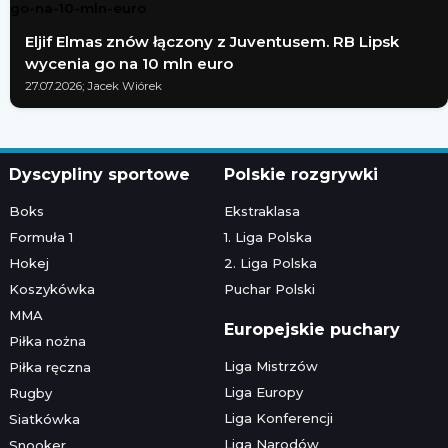
Eljif Elmas znów łączony z Juventusem. RB Lipsk
wycenia go na 10 mln euro
27.07.2026; Jacek Wiórek
Dyscypliny sportowe
Polskie rozgrywki
Boks
Ekstraklasa
Formuła 1
1. Liga Polska
Hokej
2. Liga Polska
Koszykówka
Puchar Polski
MMA
Europejskie puchary
Piłka nożna
Liga Mistrzów
Piłka ręczna
Liga Europy
Rugby
Liga Konferencji
Siatkówka
Liga Narodów
Snooker