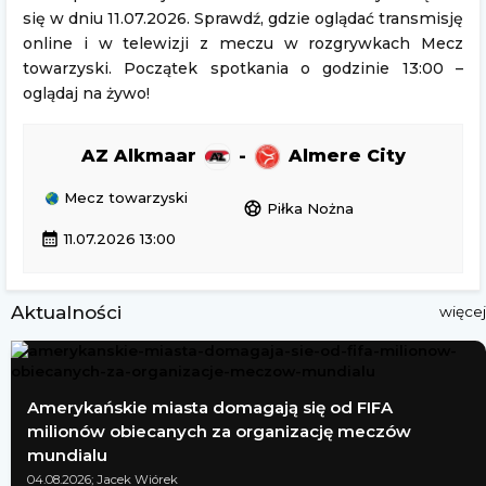
się w dniu 11.07.2026. Sprawdź, gdzie oglądać transmisję
online i w telewizji z meczu w rozgrywkach Mecz
towarzyski. Początek spotkania o godzinie 13:00 –
oglądaj na żywo!
AZ Alkmaar
-
Almere City
Mecz towarzyski
sports_soccer
Piłka Nożna
calendar_month
11.07.2026 13:00
Aktualności
więcej
Amerykańskie miasta domagają się od FIFA
milionów obiecanych za organizację meczów
mundialu
04.08.2026; Jacek Wiórek