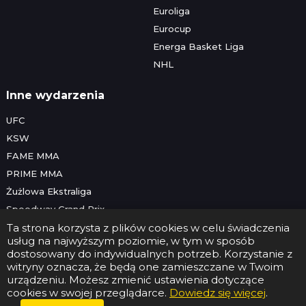
Euroliga
Eurocup
Energa Basket Liga
NHL
Inne wydarzenia
UFC
KSW
FAME MMA
PRIME MMA
Żużlowa Ekstraliga
Speedway Grand Prix
Skoki narciarskie
Ta strona korzysta z plików cookies w celu świadczenia
usług na najwyższym poziomie, w tym w sposób
dostosowany do indywidualnych potrzeb. Korzystanie z
witryny oznacza, że będą one zamieszczane w Twoim
Copyright © 2026 Futbolwtv.pl
urządzeniu. Możesz zmienić ustawienia dotyczące
Kontakt
•
Reklama
•
Polityka prywatności
cookies w swojej przeglądarce.
Dowiedz się więcej
.