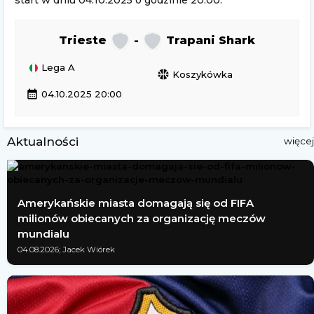
start w dniu 04.10.2025 o godzinie 20:00.
Trieste
-
Trapani Shark
Lega A
sports_basketball
Koszykówka
calendar_month
04.10.2025 20:00
Aktualności
więcej
Amerykańskie miasta domagają się od FIFA
milionów obiecanych za organizację meczów
mundialu
04.08.2026; Jacek Wiórek