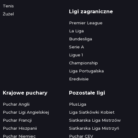
Tenis
Ligi zagraniczne
Żużel
Premier League
La Liga
Bundesliga
Serie A
Ligue 1
Championship
Liga Portugalska
Eredivisie
Krajowe puchary
Pozostałe ligi
Puchar Anglii
PlusLiga
Puchar Ligi Angielskiej
Liga Siatkówki Kobiet
Puchar Francji
Siatkarska Liga Mistrzów
Puchar Hiszpanii
Siatkarska Liga Mistrzyń
Puchar Niemiec
Puchar CEV