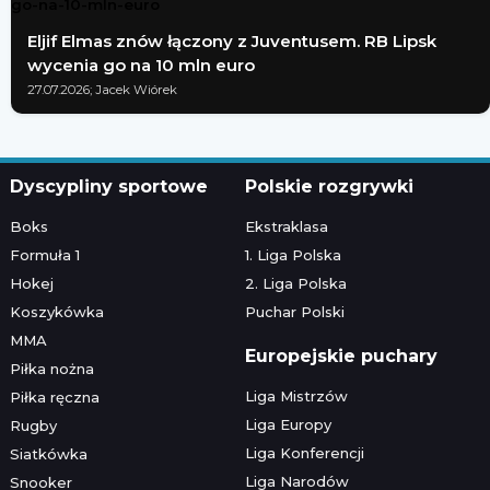
Eljif Elmas znów łączony z Juventusem. RB Lipsk
wycenia go na 10 mln euro
27.07.2026; Jacek Wiórek
Dyscypliny sportowe
Polskie rozgrywki
Boks
Ekstraklasa
Formuła 1
1. Liga Polska
Hokej
2. Liga Polska
Koszykówka
Puchar Polski
MMA
Europejskie puchary
Piłka nożna
Liga Mistrzów
Piłka ręczna
Liga Europy
Rugby
Liga Konferencji
Siatkówka
Liga Narodów
Snooker