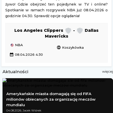
żywo! Gdzie obejrzeć ten pojedynek w TV i online?
Spotkanie w ramach rozgrywek NBA już 08.04.2026 o
godzinie 04:30. Sprawdź opcje oglądania!
Los Angeles Clippers
-
Dallas
Mavericks
NBA
sports_basketball
Koszykówka
calendar_month
08.04.2026 4:30
Aktualności
więcej
Amerykańskie miasta domagają się od FIFA
milionów obiecanych za organizację meczów
mundialu
04.08.2026; Jacek Wiórek