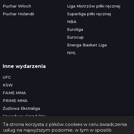
Puchar Włoch
Liga Mistrzów piłki ręcznej
Puchar Holandii
Superliga piłki ręcznej
NBA
Euroliga
Eurocup
Energa Basket Liga
NHL
Inne wydarzenia
UFC
KSW
FAME MMA
PRIME MMA
Żużlowa Ekstraliga
Speedway Grand Prix
Skoki narciarskie
Ta strona korzysta z plików cookies w celu świadczenia
usług na najwyższym poziomie, w tym w sposób