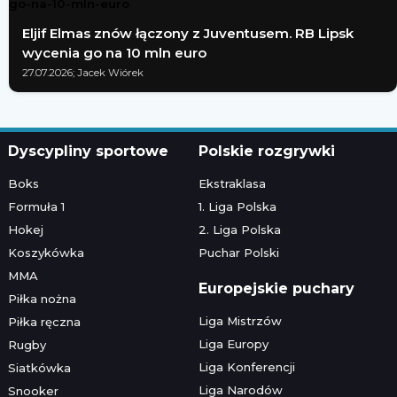
Eljif Elmas znów łączony z Juventusem. RB Lipsk
wycenia go na 10 mln euro
27.07.2026; Jacek Wiórek
Dyscypliny sportowe
Polskie rozgrywki
Boks
Ekstraklasa
Formuła 1
1. Liga Polska
Hokej
2. Liga Polska
Koszykówka
Puchar Polski
MMA
Europejskie puchary
Piłka nożna
Liga Mistrzów
Piłka ręczna
Liga Europy
Rugby
Liga Konferencji
Siatkówka
Liga Narodów
Snooker