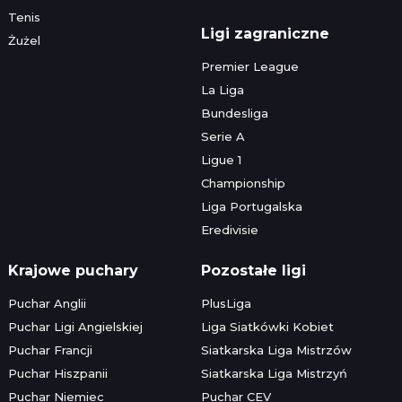
Tenis
Ligi zagraniczne
Żużel
Premier League
La Liga
Bundesliga
Serie A
Ligue 1
Championship
Liga Portugalska
Eredivisie
Krajowe puchary
Pozostałe ligi
Puchar Anglii
PlusLiga
Puchar Ligi Angielskiej
Liga Siatkówki Kobiet
Puchar Francji
Siatkarska Liga Mistrzów
Puchar Hiszpanii
Siatkarska Liga Mistrzyń
Puchar Niemiec
Puchar CEV