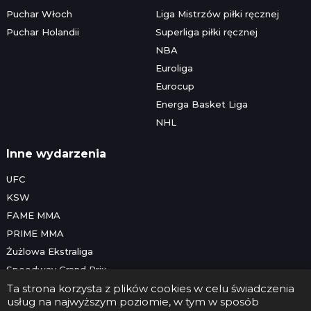
Puchar Włoch
Liga Mistrzów piłki ręcznej
Puchar Holandii
Superliga piłki ręcznej
NBA
Euroliga
Eurocup
Energa Basket Liga
NHL
Inne wydarzenia
UFC
KSW
FAME MMA
PRIME MMA
Żużlowa Ekstraliga
Speedway Grand Prix
Skoki narciarskie
Ta strona korzysta z plików cookies w celu świadczenia
usług na najwyższym poziomie, w tym w sposób