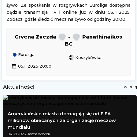
żywo. Ze spotkania w rozgrywkach Euroliga dostępna
będzie transmisja TV i online już w dniu 05.11.2025!
Zobacz, gdzie śledzić mecz na żywo od godziny 20:00.
Crvena Zvezda
-
Panathinaikos
BC
Euroliga
sports_basketball
Koszykówka
calendar_month
05.11.2025 20:00
Aktualności
więcej
Amerykańskie miasta domagają się od FIFA
milionów obiecanych za organizację meczów
mundialu
04.08.2026; Jacek Wiórek