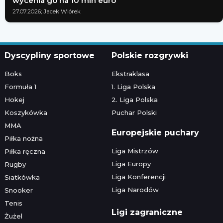
wycenia go na 10 mln euro
27.07.2026; Jacek Wiórek
Dyscypliny sportowe
Polskie rozgrywki
Boks
Ekstraklasa
Formuła 1
1. Liga Polska
Hokej
2. Liga Polska
Koszykówka
Puchar Polski
MMA
Europejskie puchary
Piłka nożna
Liga Mistrzów
Piłka ręczna
Liga Europy
Rugby
Liga Konferencji
Siatkówka
Liga Narodów
Snooker
Tenis
Ligi zagraniczne
Żużel