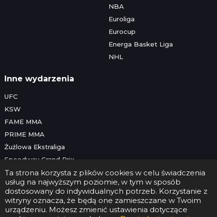
NBA
Euroliga
Eurocup
Energa Basket Liga
NHL
Inne wydarzenia
UFC
KSW
FAME MMA
PRIME MMA
Żużlowa Ekstraliga
Speedway Grand Prix
Skoki narciarskie
Ta strona korzysta z plików cookies w celu świadczenia
usług na najwyższym poziomie, w tym w sposób
dostosowany do indywidualnych potrzeb. Korzystanie z
witryny oznacza, że będą one zamieszczane w Twoim
Copyright © 2026 Futbolwtv.pl
urządzeniu. Możesz zmienić ustawienia dotyczące
Kontakt
•
Reklama
•
Polityka prywatności