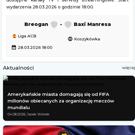
dostępne kanały TV i serwisy streamingowe. Start
wydarzenia 28.03.2026 o godzinie 18:00.
Breogan
-
Baxi Manresa
Liga ACB
sports_basketball
Koszykówka
calendar_month
28.03.2026 18:00
Aktualności
więcej
Amerykańskie miasta domagają się od FIFA
milionów obiecanych za organizację meczów
mundialu
04.08.2026; Jacek Wiórek