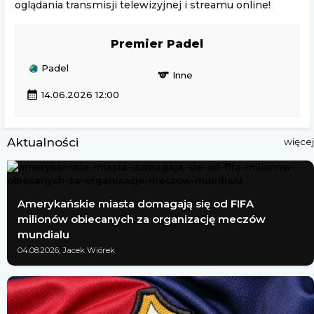
oglądania transmisji telewizyjnej i streamu online!
Premier Padel
Padel
sports
Inne
calendar_month
14.06.2026 12:00
Aktualności
więcej
Amerykańskie miasta domagają się od FIFA
milionów obiecanych za organizację meczów
mundialu
04.08.2026; Jacek Wiórek