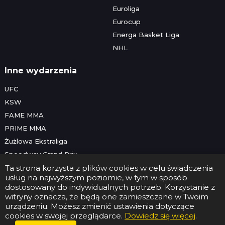
Euroliga
Eurocup
Energa Basket Liga
NHL
Inne wydarzenia
UFC
KSW
FAME MMA
PRIME MMA
Żużlowa Ekstraliga
Speedway Grand Prix
Skoki narciarskie
Ta strona korzysta z plików cookies w celu świadczenia
usług na najwyższym poziomie, w tym w sposób
dostosowany do indywidualnych potrzeb. Korzystanie z
witryny oznacza, że będą one zamieszczane w Twoim
Copyright © 2026 Futbolwtv.pl
urządzeniu. Możesz zmienić ustawienia dotyczące
Kontakt
•
Reklama
•
Polityka prywatności
cookies w swojej przeglądarce.
Dowiedz się więcej
.