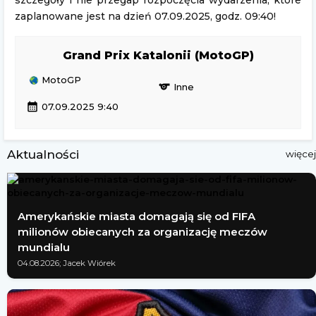
szczegóły i nie przegap rozpoczęcia wydarzenia, które
zaplanowane jest na dzień 07.09.2025, godz. 09:40!
Grand Prix Katalonii (MotoGP)
MotoGP
sports
Inne
calendar_month
07.09.2025 9:40
Aktualności
więcej
Amerykańskie miasta domagają się od FIFA
milionów obiecanych za organizację meczów
mundialu
04.08.2026; Jacek Wiórek