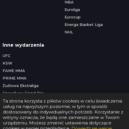
NBA
Euroliga
Eurocup
Energa Basket Liga
NHL
Inne wydarzenia
UFC
KSW
FAME MMA
PRIME MMA
Żużlowa Ekstraliga
Speedway Grand Prix
Skoki narciarskie
Ta strona korzysta z plików cookies w celu świadczenia
usług na najwyższym poziomie, w tym w sposób
dostosowany do indywidualnych potrzeb. Korzystanie z
witryny oznacza, że będą one zamieszczane w Twoim
Copyright © 2026 Futbolwtv.pl
urządzeniu. Możesz zmienić ustawienia dotyczące
Kontakt
•
Reklama
•
Polityka prywatności
cookies w swojej przeglądarce.
Dowiedz się więcej
.