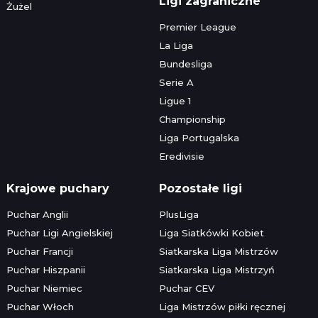
Ligi zagraniczne
Żużel
Premier League
La Liga
Bundesliga
Serie A
Ligue 1
Championship
Liga Portugalska
Eredivisie
Krajowe puchary
Pozostałe ligi
Puchar Anglii
PlusLiga
Puchar Ligi Angielskiej
Liga Siatkówki Kobiet
Puchar Francji
Siatkarska Liga Mistrzów
Puchar Hiszpanii
Siatkarska Liga Mistrzyń
Puchar Niemiec
Puchar CEV
Puchar Włoch
Liga Mistrzów piłki ręcznej