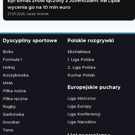
Eljif Elmas znów łączony z Juventusem. RB Lipsk
wycenia go na 10 mln euro
27.07.2026; Jacek Wiórek
Dyscypliny sportowe
Polskie rozgrywki
Boks
Ekstraklasa
Formuła 1
1. Liga Polska
Hokej
2. Liga Polska
Koszykówka
Puchar Polski
MMA
Europejskie puchary
Piłka nożna
Liga Mistrzów
Piłka ręczna
Liga Europy
Rugby
Liga Konferencji
Siatkówka
Liga Narodów
Snooker
Tenis