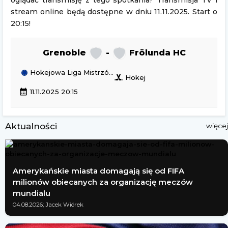
oglądać transmisję z tego spotkania? Transmisja TV i
stream online będą dostępne w dniu 11.11.2025. Start o
20:15!
Grenoble
-
Frölunda HC
Hokejowa Liga Mistrzów
sports_hockey
Hokej
calendar_month
11.11.2025 20:15
Aktualności
więcej
Amerykańskie miasta domagają się od FIFA
milionów obiecanych za organizację meczów
mundialu
04.08.2026; Jacek Wiórek