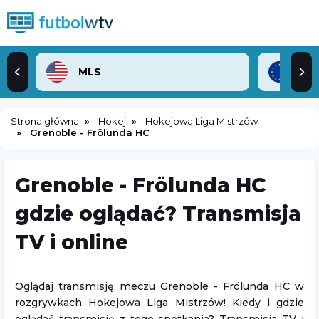
MLS
Lig
Strona główna
Hokej
Hokejowa Liga Mistrzów
Grenoble - Frölunda HC
Grenoble - Frölunda HC
gdzie oglądać? Transmisja
TV i online
Oglądaj transmisję meczu Grenoble - Frölunda HC w
rozgrywkach Hokejowa Liga Mistrzów! Kiedy i gdzie