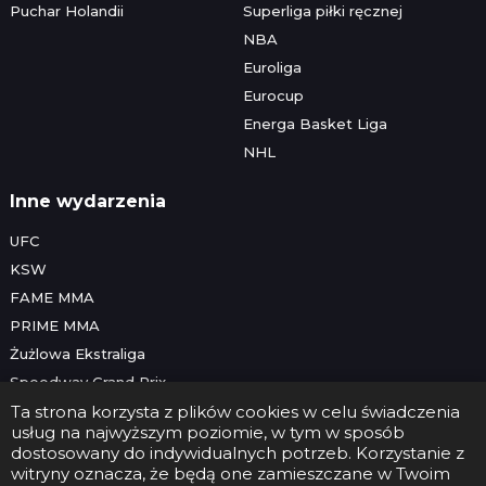
Puchar Holandii
Superliga piłki ręcznej
NBA
Euroliga
Eurocup
Energa Basket Liga
NHL
Inne wydarzenia
UFC
KSW
FAME MMA
PRIME MMA
Żużlowa Ekstraliga
Speedway Grand Prix
Skoki narciarskie
Ta strona korzysta z plików cookies w celu świadczenia
usług na najwyższym poziomie, w tym w sposób
dostosowany do indywidualnych potrzeb. Korzystanie z
witryny oznacza, że będą one zamieszczane w Twoim
Copyright © 2026 Futbolwtv.pl