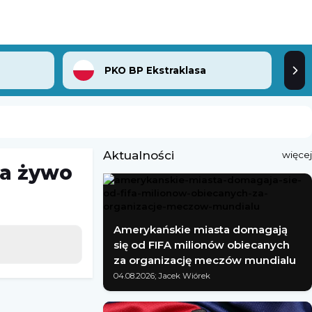
PKO BP Ekstraklasa
Aktualności
więcej
na żywo
Amerykańskie miasta domagają
się od FIFA milionów obiecanych
za organizację meczów mundialu
04.08.2026; Jacek Wiórek