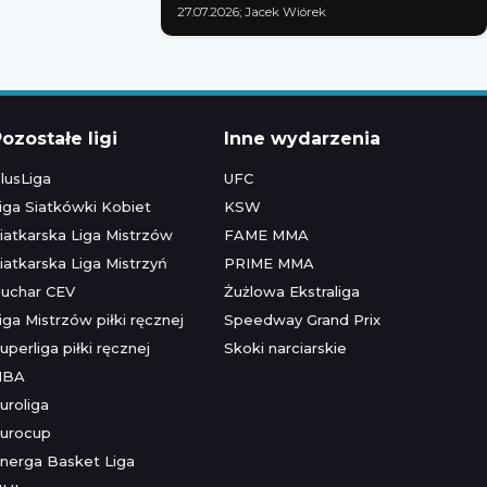
27.07.2026; Jacek Wiórek
ozostałe ligi
Inne wydarzenia
lusLiga
UFC
iga Siatkówki Kobiet
KSW
iatkarska Liga Mistrzów
FAME MMA
iatkarska Liga Mistrzyń
PRIME MMA
uchar CEV
Żużlowa Ekstraliga
iga Mistrzów piłki ręcznej
Speedway Grand Prix
uperliga piłki ręcznej
Skoki narciarskie
NBA
uroliga
urocup
nerga Basket Liga