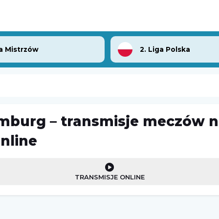
a Mistrzów
2. Liga Polska
mburg – transmisje meczów 
Kozerki Open
UD Almería
online
Challenger Grodzisk Mazowiecki
08.08.2026 1:00
TRANSMISJE ONLINE
Bayern Monachium
-
Aston Villa
Mecz towarzyski
07.08.2026 16:00