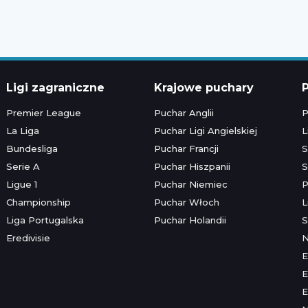
Ligi zagraniczne
Krajowe puchary
P
Premier League
Puchar Anglii
P
La Liga
Puchar Ligi Angielskiej
L
Bundesliga
Puchar Francji
S
Serie A
Puchar Hiszpanii
S
Ligue 1
Puchar Niemiec
P
Championship
Puchar Włoch
L
Liga Portugalska
Puchar Holandii
S
Eredivisie
E
E
E