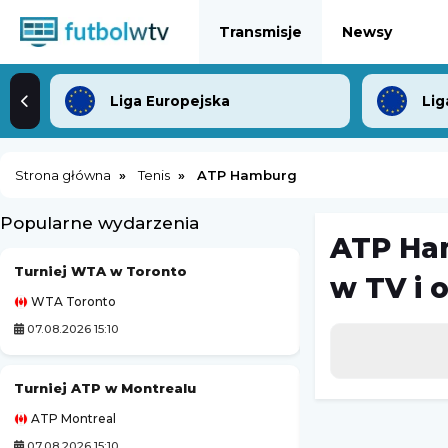
Transmisje
Newsy
Liga Europejska
Lig
Strona główna
Tenis
ATP Hamburg
Popularne wydarzenia
ATP Ha
Turniej WTA w Toronto
Córdoba CF
-
w TV i 
WTA Toronto
Mecz towarzyski
07.08.2026 15:10
07.08.2026 12:30
Turniej ATP w Montrealu
Tour de Pologne
ATP Montreal
Kolarstwo
07.08.2026 15:10
07.08.2026 18:55