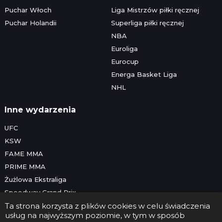
Puchar Włoch
Liga Mistrzów piłki ręcznej
Puchar Holandii
Superliga piłki ręcznej
NBA
Euroliga
Eurocup
Energa Basket Liga
NHL
Inne wydarzenia
UFC
KSW
FAME MMA
PRIME MMA
Żużlowa Ekstraliga
Speedway Grand Prix
Skoki narciarskie
Ta strona korzysta z plików cookies w celu świadczenia
usług na najwyższym poziomie, w tym w sposób