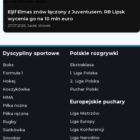
Eljif Elmas znów łączony z Juventusem. RB Lipsk
wycenia go na 10 mln euro
27.07.2026; Jacek Wiórek
Dyscypliny sportowe
Polskie rozgrywki
Boks
Ekstraklasa
Formuła 1
1. Liga Polska
Hokej
2. Liga Polska
Koszykówka
Puchar Polski
MMA
Europejskie puchary
Piłka nożna
Liga Mistrzów
Piłka ręczna
Liga Europy
Rugby
Liga Konferencji
Siatkówka
Liga Narodów
Snooker