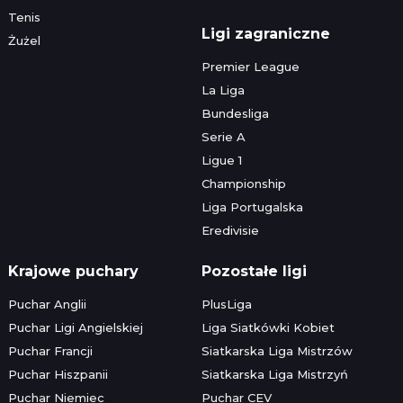
Tenis
Ligi zagraniczne
Żużel
Premier League
La Liga
Bundesliga
Serie A
Ligue 1
Championship
Liga Portugalska
Eredivisie
Krajowe puchary
Pozostałe ligi
Puchar Anglii
PlusLiga
Puchar Ligi Angielskiej
Liga Siatkówki Kobiet
Puchar Francji
Siatkarska Liga Mistrzów
Puchar Hiszpanii
Siatkarska Liga Mistrzyń
Puchar Niemiec
Puchar CEV