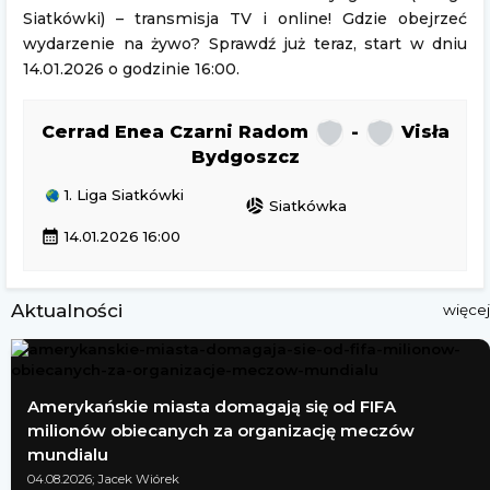
Siatkówki) – transmisja TV i online! Gdzie obejrzeć
wydarzenie na żywo? Sprawdź już teraz, start w dniu
14.01.2026 o godzinie 16:00.
Cerrad Enea Czarni Radom
-
Visła
Bydgoszcz
1. Liga Siatkówki
sports_volleyball
Siatkówka
calendar_month
14.01.2026 16:00
Aktualności
więcej
Amerykańskie miasta domagają się od FIFA
milionów obiecanych za organizację meczów
mundialu
04.08.2026; Jacek Wiórek