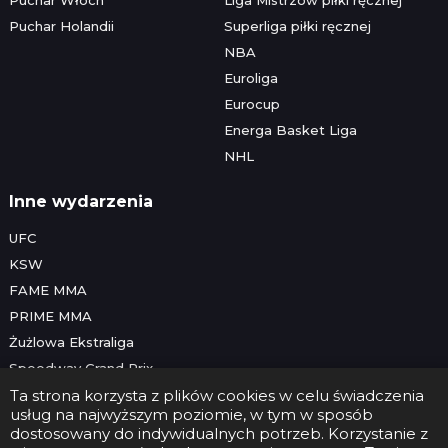
Puchar Holandii
Superliga piłki ręcznej
NBA
Euroliga
Eurocup
Energa Basket Liga
NHL
Inne wydarzenia
UFC
KSW
FAME MMA
PRIME MMA
Żużlowa Ekstraliga
Speedway Grand Prix
Skoki narciarskie
Ta strona korzysta z plików cookies w celu świadczenia
usług na najwyższym poziomie, w tym w sposób
dostosowany do indywidualnych potrzeb. Korzystanie z