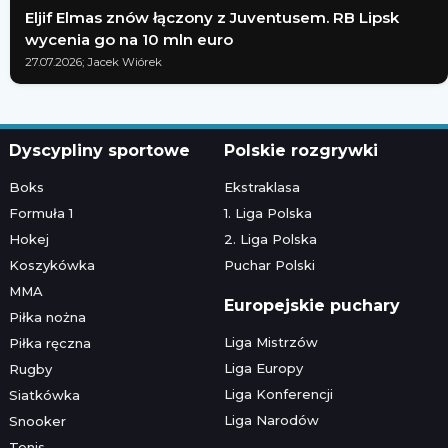
Eljif Elmas znów łączony z Juventusem. RB Lipsk
wycenia go na 10 mln euro
27.07.2026; Jacek Wiórek
Dyscypliny sportowe
Polskie rozgrywki
Boks
Ekstraklasa
Formuła 1
1. Liga Polska
Hokej
2. Liga Polska
Koszykówka
Puchar Polski
MMA
Europejskie puchary
Piłka nożna
Liga Mistrzów
Piłka ręczna
Liga Europy
Rugby
Liga Konferencji
Siatkówka
Liga Narodów
Snooker
Tenis