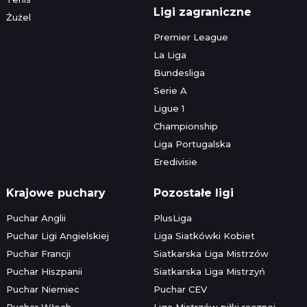
Ligi zagraniczne
Żużel
Premier League
La Liga
Bundesliga
Serie A
Ligue 1
Championship
Liga Portugalska
Eredivisie
Krajowe puchary
Pozostałe ligi
Puchar Anglii
PlusLiga
Puchar Ligi Angielskiej
Liga Siatkówki Kobiet
Puchar Francji
Siatkarska Liga Mistrzów
Puchar Hiszpanii
Siatkarska Liga Mistrzyń
Puchar Niemiec
Puchar CEV
Puchar Włoch
Liga Mistrzów piłki ręcznej