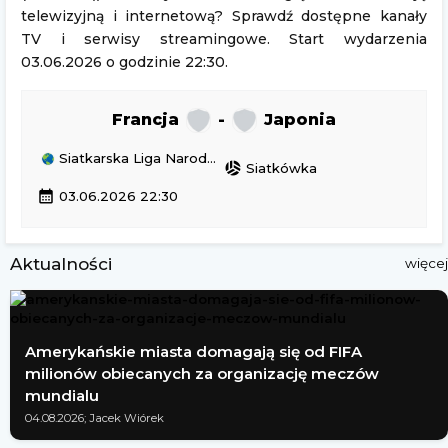
telewizyjną i internetową? Sprawdź dostępne kanały
TV i serwisy streamingowe. Start wydarzenia
03.06.2026 o godzinie 22:30.
Francja
-
Japonia
Siatkarska Liga Narodów Kobiet (siatkarek)
sports_volleyball
Siatkówka
calendar_month
03.06.2026 22:30
Aktualności
więcej
Amerykańskie miasta domagają się od FIFA
milionów obiecanych za organizację meczów
mundialu
04.08.2026; Jacek Wiórek