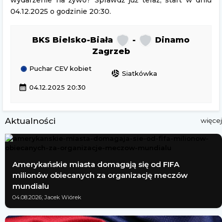
wydarzenie na żywo? Sprawdź już teraz, start w dniu
04.12.2025 o godzinie 20:30.
BKS Bielsko-Biała
-
Dinamo
Zagrzeb
Puchar CEV kobiet
sports_volleyball
Siatkówka
calendar_month
04.12.2025 20:30
Aktualności
więcej
Amerykańskie miasta domagają się od FIFA
milionów obiecanych za organizację meczów
mundialu
04.08.2026; Jacek Wiórek