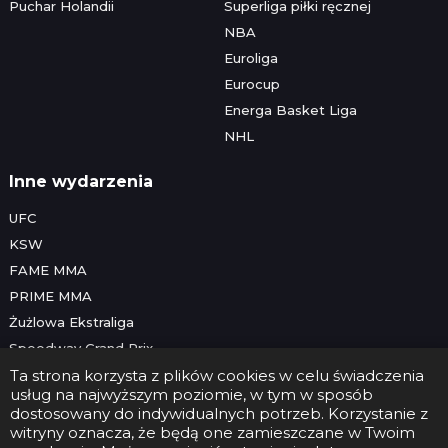
Puchar Holandii
Superliga piłki ręcznej
NBA
Euroliga
Eurocup
Energa Basket Liga
NHL
Inne wydarzenia
UFC
KSW
FAME MMA
PRIME MMA
Żużlowa Ekstraliga
Speedway Grand Prix
Skoki narciarskie
Ta strona korzysta z plików cookies w celu świadczenia
usług na najwyższym poziomie, w tym w sposób
dostosowany do indywidualnych potrzeb. Korzystanie z
witryny oznacza, że będą one zamieszczane w Twoim
Copyright © 2026 Futbolwtv.pl