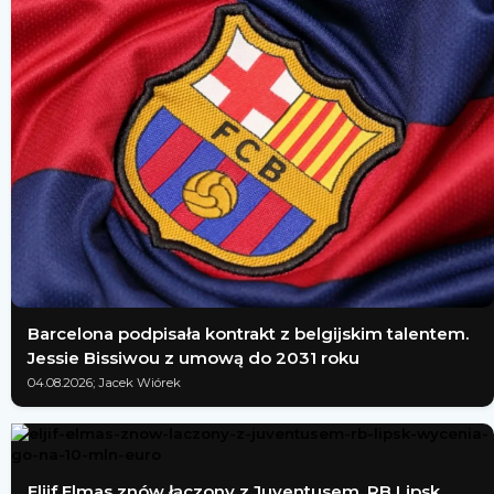
Barcelona podpisała kontrakt z belgijskim talentem.
Jessie Bissiwou z umową do 2031 roku
04.08.2026; Jacek Wiórek
Eljif Elmas znów łączony z Juventusem. RB Lipsk