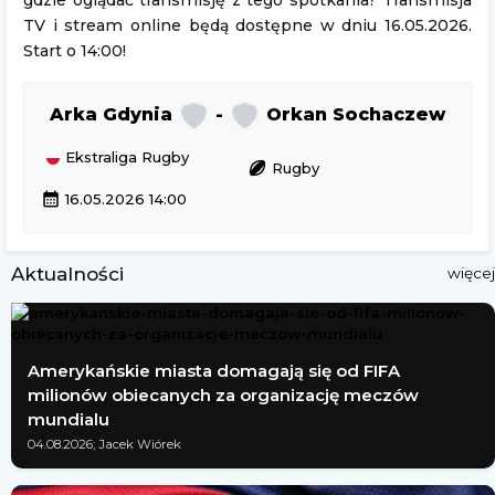
gdzie oglądać transmisję z tego spotkania? Transmisja
TV i stream online będą dostępne w dniu 16.05.2026.
Start o 14:00!
Arka Gdynia
-
Orkan Sochaczew
Ekstraliga Rugby
sports_rugby
Rugby
calendar_month
16.05.2026 14:00
Aktualności
więcej
Amerykańskie miasta domagają się od FIFA
milionów obiecanych za organizację meczów
mundialu
04.08.2026; Jacek Wiórek