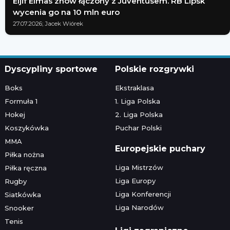
Eljif Elmas znów łączony z Juventusem. RB Lipsk
wycenia go na 10 mln euro
27.07.2026; Jacek Wiórek
Dyscypliny sportowe
Polskie rozgrywki
Boks
Ekstraklasa
Formuła 1
1. Liga Polska
Hokej
2. Liga Polska
Koszykówka
Puchar Polski
MMA
Europejskie puchary
Piłka nożna
Liga Mistrzów
Piłka ręczna
Liga Europy
Rugby
Liga Konferencji
Siatkówka
Liga Narodów
Snooker
Tenis