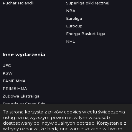
Puchar Holandii
Superliga piłki ręcznej
NBA
Euroliga
Eurocup
Energa Basket Liga
NHL
Inne wydarzenia
UFC
KSW
FAME MMA
PRIME MMA
Żużlowa Ekstraliga
Speedway Grand Prix
Skoki narciarskie
Ta strona korzysta z plików cookies w celu świadczenia
usług na najwyższym poziomie, w tym w sposób
dostosowany do indywidualnych potrzeb. Korzystanie z
witryny oznacza, że będą one zamieszczane w Twoim
Copyright © 2026 Futbolwtv.pl