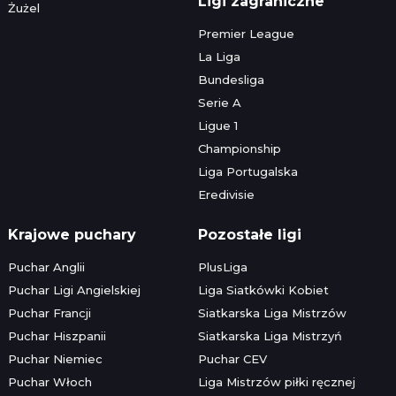
Ligi zagraniczne
Żużel
Premier League
La Liga
Bundesliga
Serie A
Ligue 1
Championship
Liga Portugalska
Eredivisie
Krajowe puchary
Pozostałe ligi
Puchar Anglii
PlusLiga
Puchar Ligi Angielskiej
Liga Siatkówki Kobiet
Puchar Francji
Siatkarska Liga Mistrzów
Puchar Hiszpanii
Siatkarska Liga Mistrzyń
Puchar Niemiec
Puchar CEV
Puchar Włoch
Liga Mistrzów piłki ręcznej