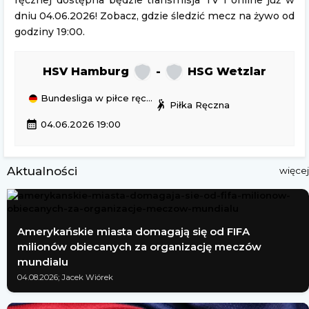
ręcznej dostępna będzie transmisja TV i online już w
dniu 04.06.2026! Zobacz, gdzie śledzić mecz na żywo od
godziny 19:00.
HSV Hamburg
-
HSG Wetzlar
Bundesliga w piłce ręcznej
sports_handball
Piłka Ręczna
calendar_month
04.06.2026 19:00
Aktualności
więcej
Amerykańskie miasta domagają się od FIFA
milionów obiecanych za organizację meczów
mundialu
04.08.2026; Jacek Wiórek