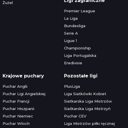
Ligi zagraniczne
Żużel
Premier League
La Liga
Bundesliga
Serie A
Ligue 1
Championship
Liga Portugalska
Eredivisie
Krajowe puchary
Pozostałe ligi
Puchar Anglii
PlusLiga
Puchar Ligi Angielskiej
Liga Siatkówki Kobiet
Puchar Francji
Siatkarska Liga Mistrzów
Puchar Hiszpanii
Siatkarska Liga Mistrzyń
Puchar Niemiec
Puchar CEV
Puchar Włoch
Liga Mistrzów piłki ręcznej