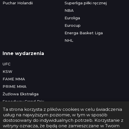
Puchar Holandii
Superliga piłki ręcznej
NBA
Euroliga
Eurocup
Energa Basket Liga
NHL
Inne wydarzenia
UFC
KSW
FAME MMA
PRIME MMA
Żużlowa Ekstraliga
Speedway Grand Prix
Skoki narciarskie
Ta strona korzysta z plików cookies w celu świadczenia
usług na najwyższym poziomie, w tym w sposób
dostosowany do indywidualnych potrzeb. Korzystanie z
witryny oznacza, że będą one zamieszczane w Twoim
Copyright © 2026 Futbolwtv.pl