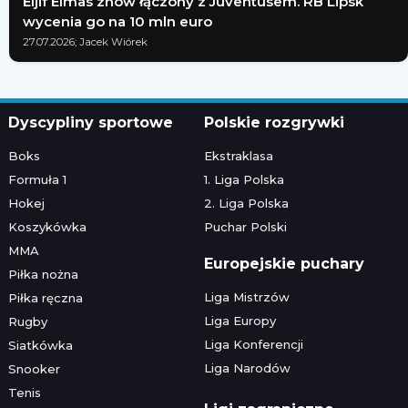
Eljif Elmas znów łączony z Juventusem. RB Lipsk
wycenia go na 10 mln euro
27.07.2026; Jacek Wiórek
Dyscypliny sportowe
Polskie rozgrywki
Boks
Ekstraklasa
Formuła 1
1. Liga Polska
Hokej
2. Liga Polska
Koszykówka
Puchar Polski
MMA
Europejskie puchary
Piłka nożna
Liga Mistrzów
Piłka ręczna
Liga Europy
Rugby
Liga Konferencji
Siatkówka
Liga Narodów
Snooker
Tenis