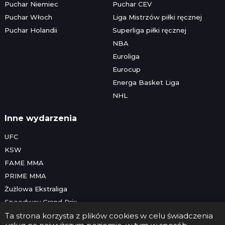
Puchar Niemiec
Puchar CEV
Puchar Włoch
Liga Mistrzów piłki ręcznej
Puchar Holandii
Superliga piłki ręcznej
NBA
Euroliga
Eurocup
Energa Basket Liga
NHL
Inne wydarzenia
UFC
KSW
FAME MMA
PRIME MMA
Żużlowa Ekstraliga
Speedway Grand Prix
Skoki narciarskie
Ta strona korzysta z plików cookies w celu świadczenia