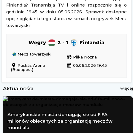
Finlandia? Transmisja TV i online rozpocznie się o
godzinie 19:45 w dniu 05.06.2026. Sprawdź dostępne
opcje oglądania tego starcia w ramach rozgrywek Mecz
towarzyski!
Węgry
2 - 1
Finlandia
Mecz towarzyski
sports_soccer
Piłka Nożna
location_on
calendar_month
Puskás Aréna
05.06.2026 19:45
(Budapest)
Aktualności
więcej
Amerykańskie miasta domagają się od FIFA
milionów obiecanych za organizację meczów
mundialu