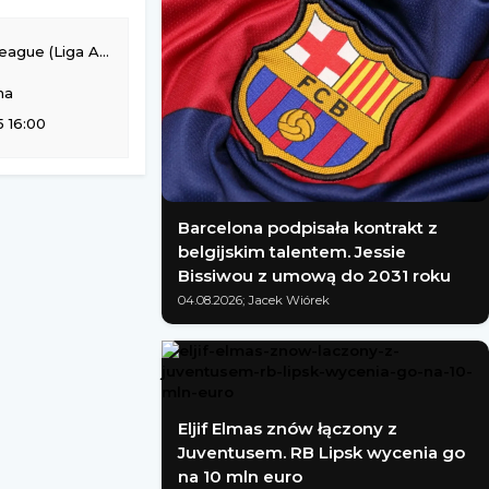
e (Liga Angielska)
na
 16:00
Barcelona podpisała kontrakt z
belgijskim talentem. Jessie
Bissiwou z umową do 2031 roku
04.08.2026; Jacek Wiórek
Eljif Elmas znów łączony z
Juventusem. RB Lipsk wycenia go
na 10 mln euro