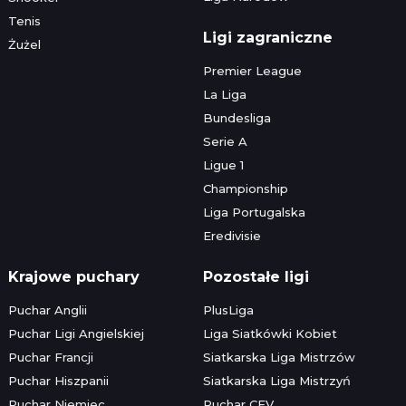
Tenis
Ligi zagraniczne
Żużel
Premier League
La Liga
Bundesliga
Serie A
Ligue 1
Championship
Liga Portugalska
Eredivisie
Krajowe puchary
Pozostałe ligi
Puchar Anglii
PlusLiga
Puchar Ligi Angielskiej
Liga Siatkówki Kobiet
Puchar Francji
Siatkarska Liga Mistrzów
Puchar Hiszpanii
Siatkarska Liga Mistrzyń
Puchar Niemiec
Puchar CEV