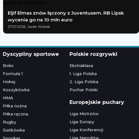
Eljif Elmas znów łączony z Juventusem. RB Lipsk
wycenia go na 10 mln euro
27.07.2026; Jacek Wiórek
Dyscypliny sportowe
Polskie rozgrywki
Boks
Ekstraklasa
Formuła 1
1. Liga Polska
Hokej
2. Liga Polska
Koszykówka
Puchar Polski
MMA
Europejskie puchary
Piłka nożna
Liga Mistrzów
Piłka ręczna
Liga Europy
Rugby
Liga Konferencji
Siatkówka
Liga Narodów
Snooker