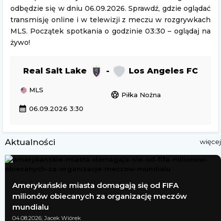
odbędzie się w dniu 06.09.2026. Sprawdź, gdzie oglądać
transmisję online i w telewizji z meczu w rozgrywkach
MLS. Początek spotkania o godzinie 03:30 – oglądaj na
żywo!
Real Salt Lake
-
Los Angeles FC
MLS
sports_soccer
Piłka Nożna
calendar_month
06.09.2026 3:30
Aktualności
więcej
Amerykańskie miasta domagają się od FIFA
milionów obiecanych za organizację meczów
mundialu
04.08.2026; Jacek Wiórek