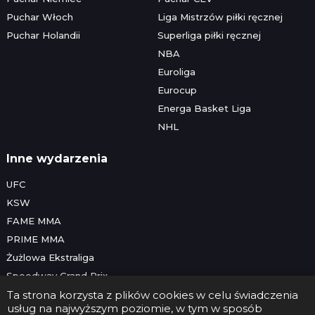
Puchar Włoch
Liga Mistrzów piłki ręcznej
Puchar Holandii
Superliga piłki ręcznej
NBA
Euroliga
Eurocup
Energa Basket Liga
NHL
Inne wydarzenia
UFC
KSW
FAME MMA
PRIME MMA
Żużlowa Ekstraliga
Speedway Grand Prix
Skoki narciarskie
Ta strona korzysta z plików cookies w celu świadczenia
usług na najwyższym poziomie, w tym w sposób