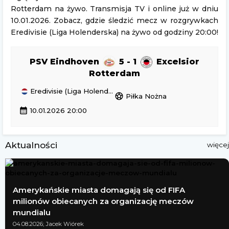
Rotterdam na żywo. Transmisja TV i online już w dniu
10.01.2026. Zobacz, gdzie śledzić mecz w rozgrywkach
Eredivisie (Liga Holenderska) na żywo od godziny 20:00!
PSV Eindhoven
5 - 1
Excelsior
Rotterdam
Eredivisie (Liga Holenderska)
sports_soccer
Piłka Nożna
calendar_month
10.01.2026 20:00
Aktualności
więcej
Amerykańskie miasta domagają się od FIFA
milionów obiecanych za organizację meczów
mundialu
04.08.2026; Jacek Wiórek