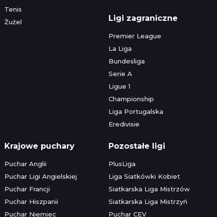
Tenis
Ligi zagraniczne
Żużel
Premier League
La Liga
Bundesliga
Serie A
Ligue 1
Championship
Liga Portugalska
Eredivisie
Krajowe puchary
Pozostałe ligi
Puchar Anglii
PlusLiga
Puchar Ligi Angielskiej
Liga Siatkówki Kobiet
Puchar Francji
Siatkarska Liga Mistrzów
Puchar Hiszpanii
Siatkarska Liga Mistrzyń
Puchar Niemiec
Puchar CEV