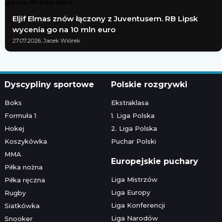
Eljif Elmas znów łączony z Juventusem. RB Lipsk
wycenia go na 10 mln euro
27.07.2026; Jacek Wiórek
Dyscypliny sportowe
Polskie rozgrywki
Boks
Ekstraklasa
Formuła 1
1. Liga Polska
Hokej
2. Liga Polska
Koszykówka
Puchar Polski
MMA
Europejskie puchary
Piłka nożna
Liga Mistrzów
Piłka ręczna
Liga Europy
Rugby
Liga Konferencji
Siatkówka
Liga Narodów
Snooker