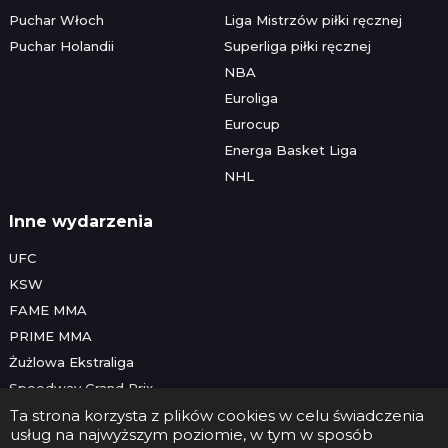
Puchar Włoch
Liga Mistrzów piłki ręcznej
Puchar Holandii
Superliga piłki ręcznej
NBA
Euroliga
Eurocup
Energa Basket Liga
NHL
Inne wydarzenia
UFC
KSW
FAME MMA
PRIME MMA
Żużlowa Ekstraliga
Speedway Grand Prix
Skoki narciarskie
Ta strona korzysta z plików cookies w celu świadczenia
usług na najwyższym poziomie, w tym w sposób