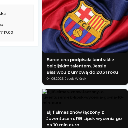
lska
na
7 17:00
Barcelona podpisała kontrakt z
belgijskim talentem. Jessie
Bissiwou z umową do 2031 roku
04.08.2026; Jacek Wiórek
Eljif Elmas znów łączony z
Juventusem. RB Lipsk wycenia go
na 10 mln euro