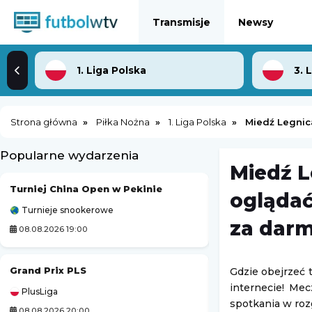
Transmisje
Newsy
1. Liga Polska
3. 
Strona główna
Piłka Nożna
1. Liga Polska
Miedź Legnic
Popularne wydarzenia
Miedź L
Turniej China Open w Pekinie
oglądać
Turnieje snookerowe
Challenger Grodzi
za dar
08.08.2026 19:00
09.08.2026 1:00
Grand Prix PLS
Kozerki Open
Gdzie obejrzeć 
internecie! Mec
PlusLiga
Challenger Grodzi
spotkania w roz
08.08.2026 20:00
09.08.2026 1:00