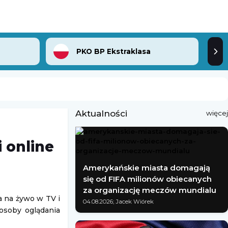
PKO BP Ekstraklasa
Aktualności
więcej
 online
Amerykańskie miasta domagają
się od FIFA milionów obiecanych
za organizację meczów mundialu
a na żywo w TV i
04.08.2026; Jacek Wiórek
posoby oglądania