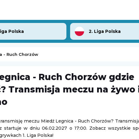
Liga Polska
2. Liga Polska
a - Ruch Chorzów
egnica - Ruch Chorzów gdzie
Turniej ATP Challenger w Grodzisku Mazowieckim
Besiktas HT
-
Nexe Nasice
? Transmisja meczu na żywo i
sk Mazowiecki
Procural Handball Cup
mo
08.08.2026 18:30
Tour de France (kobiety)
transmisję meczu Miedź Legnica - Ruch Chorzów? Transmisj
z startuje w dniu 06.02.2027 o 17:00. Zobacz wszystkie s
sk Mazowiecki
Kolarstwo
grywkach 1. Liga Polska!
08.08.2026 20:45