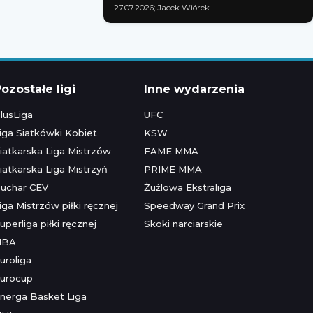
27.07.2026; Jacek Wiórek
ozostałe ligi
Inne wydarzenia
lusLiga
UFC
iga Siatkówki Kobiet
KSW
iatkarska Liga Mistrzów
FAME MMA
iatkarska Liga Mistrzyń
PRIME MMA
uchar CEV
Żużlowa Ekstraliga
iga Mistrzów piłki ręcznej
Speedway Grand Prix
uperliga piłki ręcznej
Skoki narciarskie
NBA
uroliga
urocup
nerga Basket Liga