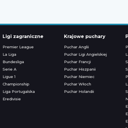
Ligi zagraniczne
Krajowe puchary
P
Premier League
Puchar Anglii
P
La Liga
Puchar Ligi Angielskiej
L
Bundesliga
Puchar Francji
S
Serie A
Puchar Hiszpanii
S
Ligue 1
Puchar Niemiec
P
Championship
Puchar Włoch
L
Liga Portugalska
Puchar Holandii
S
Eredivisie
E
E
E