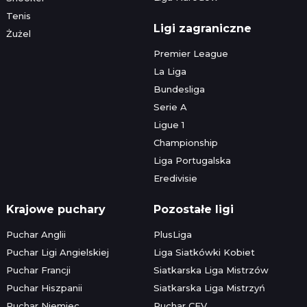
Tenis
Ligi zagraniczne
Żużel
Premier League
La Liga
Bundesliga
Serie A
Ligue 1
Championship
Liga Portugalska
Eredivisie
Krajowe puchary
Pozostałe ligi
Puchar Anglii
PlusLiga
Puchar Ligi Angielskiej
Liga Siatkówki Kobiet
Puchar Francji
Siatkarska Liga Mistrzów
Puchar Hiszpanii
Siatkarska Liga Mistrzyń
Puchar Niemiec
Puchar CEV