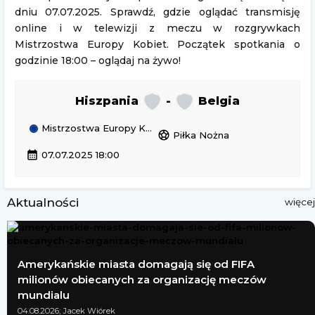
dniu 07.07.2025. Sprawdź, gdzie oglądać transmisję
online i w telewizji z meczu w rozgrywkach
Mistrzostwa Europy Kobiet. Początek spotkania o
godzinie 18:00 – oglądaj na żywo!
Hiszpania
-
Belgia
Mistrzostwa Europy Kobiet
sports_soccer
Piłka Nożna
calendar_month
07.07.2025 18:00
Aktualności
więcej
Amerykańskie miasta domagają się od FIFA
milionów obiecanych za organizację meczów
mundialu
04.08.2026; Jacek Wiórek