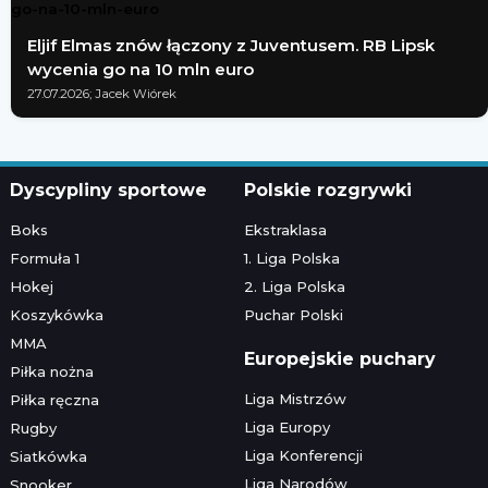
Eljif Elmas znów łączony z Juventusem. RB Lipsk
wycenia go na 10 mln euro
27.07.2026; Jacek Wiórek
Dyscypliny sportowe
Polskie rozgrywki
Boks
Ekstraklasa
Formuła 1
1. Liga Polska
Hokej
2. Liga Polska
Koszykówka
Puchar Polski
MMA
Europejskie puchary
Piłka nożna
Liga Mistrzów
Piłka ręczna
Liga Europy
Rugby
Liga Konferencji
Siatkówka
Liga Narodów
Snooker