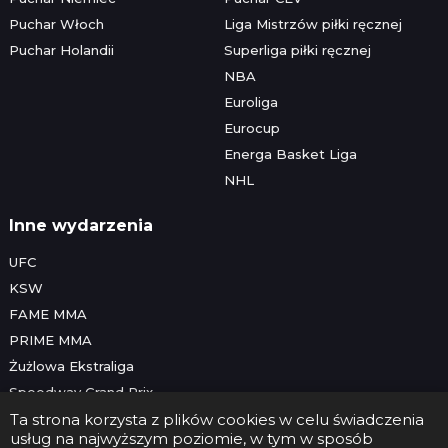
Puchar Włoch
Liga Mistrzów piłki ręcznej
Puchar Holandii
Superliga piłki ręcznej
NBA
Euroliga
Eurocup
Energa Basket Liga
NHL
Inne wydarzenia
UFC
KSW
FAME MMA
PRIME MMA
Żużlowa Ekstraliga
Speedway Grand Prix
Skoki narciarskie
Ta strona korzysta z plików cookies w celu świadczenia
usług na najwyższym poziomie, w tym w sposób