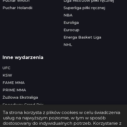
Puchar Włoch
Liga Mistrzów piłki ręcznej
Puchar Holandii
Superliga piłki ręcznej
NBA
Euroliga
Eurocup
Energa Basket Liga
NHL
Inne wydarzenia
UFC
KSW
FAME MMA
PRIME MMA
Żużlowa Ekstraliga
Speedway Grand Prix
Skoki narciarskie
Ta strona korzysta z plików cookies w celu świadczenia
usług na najwyższym poziomie, w tym w sposób
dostosowany do indywidualnych potrzeb. Korzystanie z