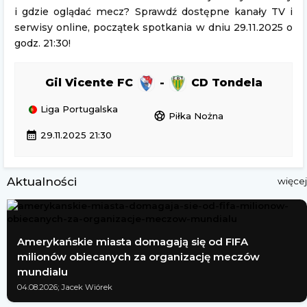
i gdzie oglądać mecz? Sprawdź dostępne kanały TV i
serwisy online, początek spotkania w dniu 29.11.2025 o
godz. 21:30!
Gil Vicente FC
-
CD Tondela
Liga Portugalska
sports_soccer
Piłka Nożna
calendar_month
29.11.2025 21:30
Aktualności
więcej
Amerykańskie miasta domagają się od FIFA
milionów obiecanych za organizację meczów
mundialu
04.08.2026; Jacek Wiórek