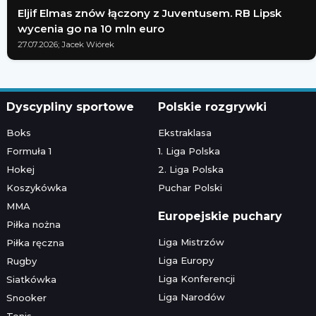
Eljif Elmas znów łączony z Juventusem. RB Lipsk
wycenia go na 10 mln euro
27.07.2026; Jacek Wiórek
Dyscypliny sportowe
Polskie rozgrywki
Boks
Ekstraklasa
Formuła 1
1. Liga Polska
Hokej
2. Liga Polska
Koszykówka
Puchar Polski
MMA
Europejskie puchary
Piłka nożna
Liga Mistrzów
Piłka ręczna
Liga Europy
Rugby
Liga Konferencji
Siatkówka
Liga Narodów
Snooker
Tenis