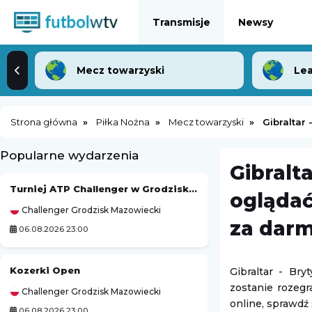
Transmisje
Newsy
Mecz towarzyski
Lea
Strona główna
Piłka Nożna
Mecz towarzyski
Gibraltar
Popularne wydarzenia
Gibralt
Turniej ATP Challenger w Grodzisku Mazowieckim
Viktorija Golubic
oglądać
Challenger Grodzisk Mazowiecki
WTA Toronto
za dar
06.08.2026 23:00
06.08.2026 23:30
Kozerki Open
Gibraltar - Br
Ipswich Witches
zostanie rozegr
Challenger Grodzisk Mazowiecki
Elite League (Angi
online, sprawdź 
06.08.2026 23:00
06.08.2026 23:30