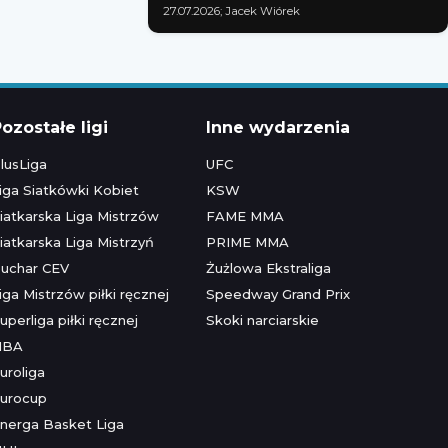
27.07.2026; Jacek Wiórek
ozostałe ligi
Inne wydarzenia
lusLiga
UFC
iga Siatkówki Kobiet
KSW
iatkarska Liga Mistrzów
FAME MMA
iatkarska Liga Mistrzyń
PRIME MMA
uchar CEV
Żużlowa Ekstraliga
iga Mistrzów piłki ręcznej
Speedway Grand Prix
uperliga piłki ręcznej
Skoki narciarskie
NBA
uroliga
urocup
nerga Basket Liga