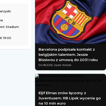
rzyski
na
int Stadium
6 19:00
Barcelona podpisała kontrakt z
belgijskim talentem. Jessie
Bissiwou z umową do 2031 roku
04.08.2026; Jacek Wiórek
Eljif Elmas znów łączony z
Juventusem. RB Lipsk wycenia go
na 10 mln euro