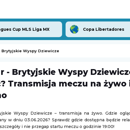
gues Cup MLS Liga MX
Copa Libertadores
 - Brytyjskie Wyspy Dziewicze
ar - Brytyjskie Wyspy Dziewicz
-
Iga Świątek
Bohemians
-
FC Midtjylland
? Transmisja meczu na żywo i
Liga Konferencji Europy
mo
06.08.2026 22:45
ytyjskie Wyspy Dziewicze – transmisja na żywo. Gdzie oglą
-
Northampton
HNK Rijeka
-
Ilves Tampere
any w dniu 03.06.2026? Sprawdź gdzie dostępna będzie relac
elska Liga Żużlowa)
Liga Konferencji Europy
szczegóły i nie przegap startu meczu o godzinie 19:00!
06.08.2026 22:45