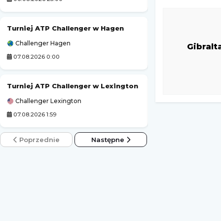
Turniej ATP Challenger w Hagen
Sheffield Tigers
Challenger Hagen
Elite League (Angi
Gibralt
07.08.2026 0:00
06.08.2026 23:30
Turniej ATP Challenger w Lexington
Jessica Pegula
Challenger Lexington
WTA Toronto
07.08.2026 1:59
07.08.2026 1:30
Poprzednie
Następne