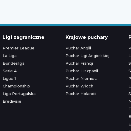
Ligi zagraniczne
Krajowe puchary
P
Premier League
Puchar Anglii
P
La Liga
Puchar Ligi Angielskiej
L
Bundesliga
Puchar Francji
S
Serie A
Puchar Hiszpanii
S
Ligue 1
Puchar Niemiec
P
Championship
Puchar Włoch
L
Liga Portugalska
Puchar Holandii
S
Eredivisie
E
E
E