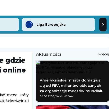
Liga Europejska
Aktualności
więcej
e gdzie
 online
Amerykańskie miasta domagają
się od FIFA milionów obiecanych
za organizację meczów mundialu
dać mecz, który
04.08.2026; Jacek Wiórek
ja telewizyjna i