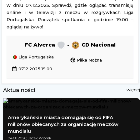
w dniu 07.12.2025. Sprawdź, gdzie oglądać transmisję
online i w telewizji z meczu w rozgrywkach Liga
Portugalska. Początek spotkania o godzinie 19:00 –
oglądaj na żywo!
FC Alverca
-
CD Nacional
Liga Portugalska
sports_soccer
Piłka Nożna
calendar_month
07.12.2025 19:00
Aktualności
więcej
Amerykańskie miasta domagają się od FIFA
milionów obiecanych za organizację meczów
mundialu
04.08.2026; Jacek Wiórek