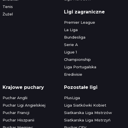
Tenis
Ligi zagraniczne
Żużel
Premier League
La Liga
Bundesliga
Serie A
Ligue 1
Championship
Liga Portugalska
Eredivisie
Krajowe puchary
Pozostałe ligi
Puchar Anglii
PlusLiga
Puchar Ligi Angielskiej
Liga Siatkówki Kobiet
Puchar Francji
Siatkarska Liga Mistrzów
Puchar Hiszpanii
Siatkarska Liga Mistrzyń
Puchar Niemiec
Puchar CEV