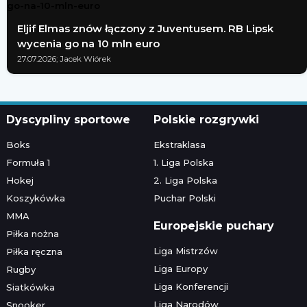
Eljif Elmas znów łączony z Juventusem. RB Lipsk
wycenia go na 10 mln euro
27.07.2026; Jacek Wiórek
Dyscypliny sportowe
Polskie rozgrywki
Boks
Ekstraklasa
Formuła 1
1. Liga Polska
Hokej
2. Liga Polska
Koszykówka
Puchar Polski
MMA
Europejskie puchary
Piłka nożna
Liga Mistrzów
Piłka ręczna
Liga Europy
Rugby
Liga Konferencji
Siatkówka
Liga Narodów
Snooker