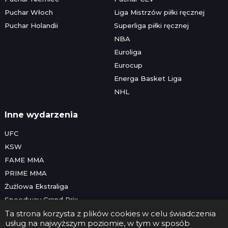
Puchar Włoch
Liga Mistrzów piłki ręcznej
Puchar Holandii
Superliga piłki ręcznej
NBA
Euroliga
Eurocup
Energa Basket Liga
NHL
Inne wydarzenia
UFC
KSW
FAME MMA
PRIME MMA
Żużlowa Ekstraliga
Speedway Grand Prix
Skoki narciarskie
Ta strona korzysta z plików cookies w celu świadczenia
usług na najwyższym poziomie, w tym w sposób