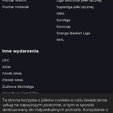
Puchar Włoch
Liga Mistrzów piłki ręcznej
Puchar Holandii
Superliga piłki ręcznej
NBA
Euroliga
Eurocup
Energa Basket Liga
NHL
Inne wydarzenia
UFC
KSW
FAME MMA
PRIME MMA
Żużlowa Ekstraliga
Speedway Grand Prix
Skoki narciarskie
Ta strona korzysta z plików cookies w celu świadczenia
usług na najwyższym poziomie, w tym w sposób
dostosowany do indywidualnych potrzeb. Korzystanie z