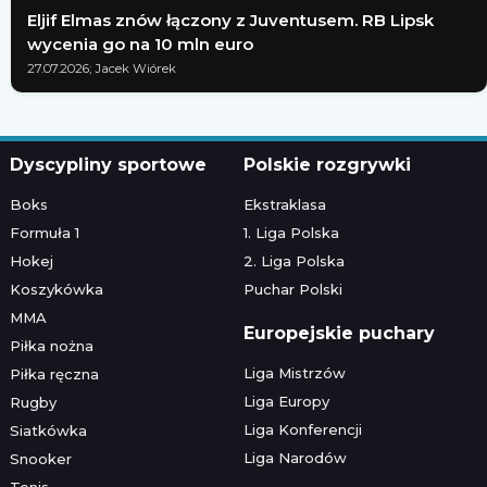
Eljif Elmas znów łączony z Juventusem. RB Lipsk
wycenia go na 10 mln euro
27.07.2026; Jacek Wiórek
Dyscypliny sportowe
Polskie rozgrywki
Boks
Ekstraklasa
Formuła 1
1. Liga Polska
Hokej
2. Liga Polska
Koszykówka
Puchar Polski
MMA
Europejskie puchary
Piłka nożna
Liga Mistrzów
Piłka ręczna
Liga Europy
Rugby
Liga Konferencji
Siatkówka
Liga Narodów
Snooker
Tenis