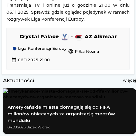
Transmisja TV i online już o godzinie 21:00 w dniu
06.11.2025. Sprawdź, gdzie oglądać pojedynek w ramach
rozgrywek Liga Konferencji Europy.
Crystal Palace
-
AZ Alkmaar
Liga Konferencji Europy
sports_soccer
Piłka Nożna
calendar_month
06.11.2025 21:00
Aktualności
więcej
Amerykańskie miasta domagają się od FIFA
milionów obiecanych za organizację meczów
mundialu
04.08.2026; Jacek Wiórek