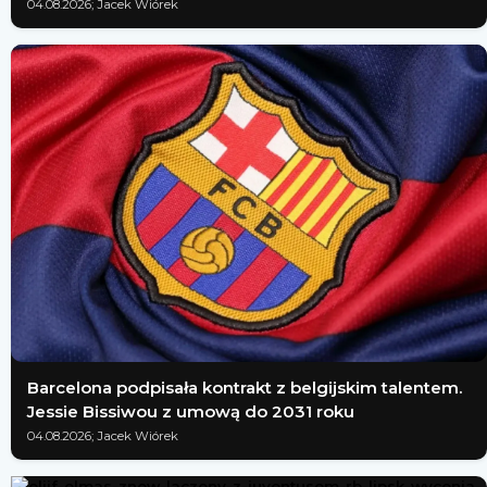
04.08.2026; Jacek Wiórek
Barcelona podpisała kontrakt z belgijskim talentem.
Jessie Bissiwou z umową do 2031 roku
04.08.2026; Jacek Wiórek