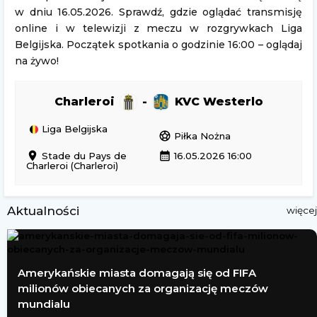
w dniu 16.05.2026. Sprawdź, gdzie oglądać transmisję
online i w telewizji z meczu w rozgrywkach Liga
Belgijska. Początek spotkania o godzinie 16:00 – oglądaj
na żywo!
Charleroi
-
KVC Westerlo
Liga Belgijska
sports_soccer
Piłka Nożna
location_on
calendar_month
Stade du Pays de
16.05.2026 16:00
Charleroi (Charleroi)
Aktualności
więcej
Amerykańskie miasta domagają się od FIFA
milionów obiecanych za organizację meczów
mundialu