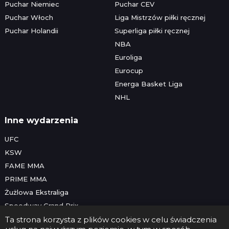
Puchar Niemiec
Puchar CEV
Puchar Włoch
Liga Mistrzów piłki ręcznej
Puchar Holandii
Superliga piłki ręcznej
NBA
Euroliga
Eurocup
Energa Basket Liga
NHL
Inne wydarzenia
UFC
KSW
FAME MMA
PRIME MMA
Żużlowa Ekstraliga
Speedway Grand Prix
Skoki narciarskie
Ta strona korzysta z plików cookies w celu świadczenia