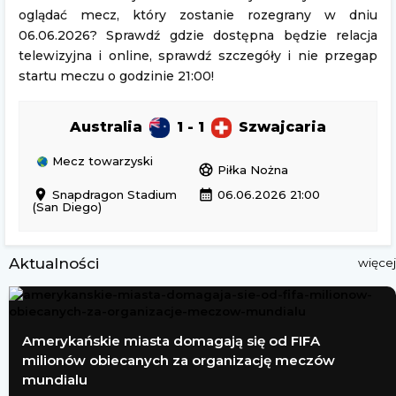
oglądać mecz, który zostanie rozegrany w dniu
06.06.2026? Sprawdź gdzie dostępna będzie relacja
telewizyjna i online, sprawdź szczegóły i nie przegap
startu meczu o godzinie 21:00!
Australia
1 - 1
Szwajcaria
Mecz towarzyski
sports_soccer
Piłka Nożna
location_on
calendar_month
Snapdragon Stadium
06.06.2026 21:00
(San Diego)
Aktualności
więcej
Amerykańskie miasta domagają się od FIFA
milionów obiecanych za organizację meczów
mundialu