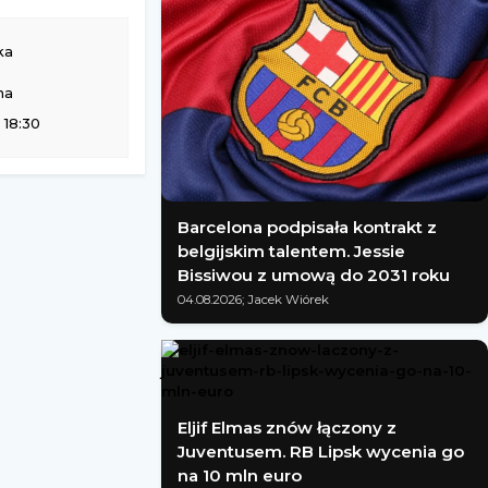
ka
Victoria Września
na
 18:30
Barcelona podpisała kontrakt z
belgijskim talentem. Jessie
Bissiwou z umową do 2031 roku
04.08.2026; Jacek Wiórek
Eljif Elmas znów łączony z
Juventusem. RB Lipsk wycenia go
na 10 mln euro