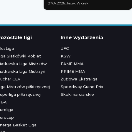
27.07.2026; Jacek Wiórek
ozostałe ligi
Inne wydarzenia
lusLiga
UFC
iga Siatkówki Kobiet
KSW
iatkarska Liga Mistrzów
FAME MMA
iatkarska Liga Mistrzyń
PRIME MMA
uchar CEV
Żużlowa Ekstraliga
iga Mistrzów piłki ręcznej
Speedway Grand Prix
uperliga piłki ręcznej
Skoki narciarskie
NBA
uroliga
urocup
nerga Basket Liga