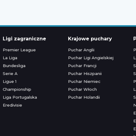
Ligi zagraniczne
Krajowe puchary
P
Premier League
Puchar Anglii
P
La Liga
Puchar Ligi Angielskiej
L
Bundesliga
Puchar Francji
S
Serie A
Puchar Hiszpanii
S
Ligue 1
Puchar Niemiec
P
Championship
Puchar Włoch
L
Liga Portugalska
Puchar Holandii
S
Eredivisie
E
E
E