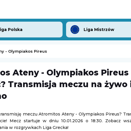
Liga Polska
Liga Mistrzów
ny - Olympiakos Pireus
os Ateny - Olympiakos Pireus
obiety)
Ann Li
-
Elena Rybakina
? Transmisja meczu na żywo i
WTA Toronto
mo
07.08.2026 23:30
enger w Lexington
transmisję meczu Atromitos Ateny - Olympiakos Pireus? Tr
Girona FC
-
Sabadell
cie! Mecz startuje w dniu 10.01.2026 o 18:30. Zobacz ws
ton
Mecz towarzyski
ania w rozgrywkach Liga Grecka!
07.08.2026 20:30