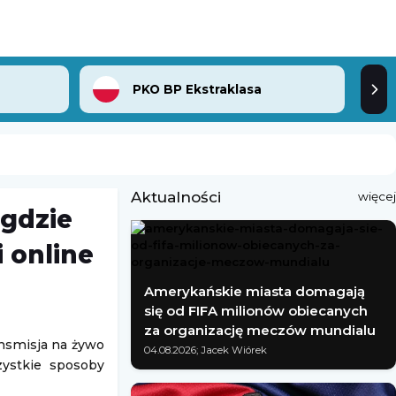
PKO BP Ekstraklasa
Aktualności
więcej
 gdzie
 online
Amerykańskie miasta domagają
się od FIFA milionów obiecanych
za organizację meczów mundialu
ansmisja na żywo
04.08.2026; Jacek Wiórek
zystkie sposoby