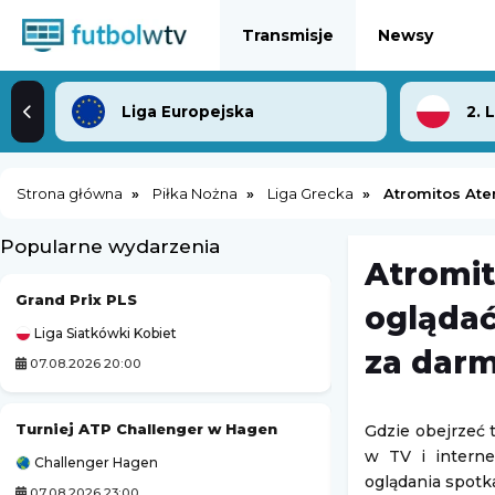
Transmisje
Newsy
Liga Europejska
2. 
Strona główna
Piłka Nożna
Liga Grecka
Atromitos Ate
Popularne wydarzenia
Atromit
Grand Prix PLS
Tour de France (k
oglądać
Liga Siatkówki Kobiet
Kolarstwo
za dar
07.08.2026 20:00
07.08.2026 21:45
Turniej ATP Challenger w Hagen
Turniej ATP Chall
Gdzie obejrzeć 
w TV i interne
Challenger Hagen
Challenger Lexing
oglądania spotk
07.08.2026 23:00
08.08.2026 1:59