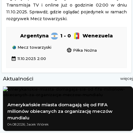
Transmisja TV i online już o godzinie 02:00 w dniu
11.10.2025. Sprawdź, gdzie oglądać pojedynek w ramach
rozgrywek Mecz towarzyski.
Argentyna
1 - 0
Wenezuela
Mecz towarzyski
sports_soccer
Piłka Nożna
calendar_month
11.10.2025 2:00
Aktualności
więcej
Amerykańskie miasta domagają się od FIFA
milionów obiecanych za organizację meczów
mundialu
04.08.2026; Jacek Wiórek