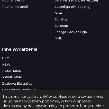
Puchar Włoch
Liga Mistrzów piłki ręcznej
Puchar Holandii
Superliga piłki ręcznej
NBA
Euroliga
Eurocup
Energa Basket Liga
NHL
Inne wydarzenia
UFC
KSW
FAME MMA
PRIME MMA
Żużlowa Ekstraliga
Speedway Grand Prix
Skoki narciarskie
Ta strona korzysta z plików cookies w celu świadczenia
usług na najwyższym poziomie, w tym w sposób
dostosowany do indywidualnych potrzeb. Korzystanie z