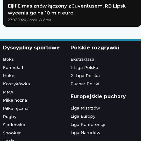
Eljif Elmas znów łączony z Juventusem. RB Lipsk
wycenia go na 10 mln euro
27.07.2026; Jacek Wiórek
Dyscypliny sportowe
Polskie rozgrywki
Boks
Ekstraklasa
Formuła 1
1. Liga Polska
Hokej
2. Liga Polska
Koszykówka
Puchar Polski
MMA
Europejskie puchary
Piłka nożna
Liga Mistrzów
Piłka ręczna
Liga Europy
Rugby
Liga Konferencji
Siatkówka
Liga Narodów
Snooker
Tenis