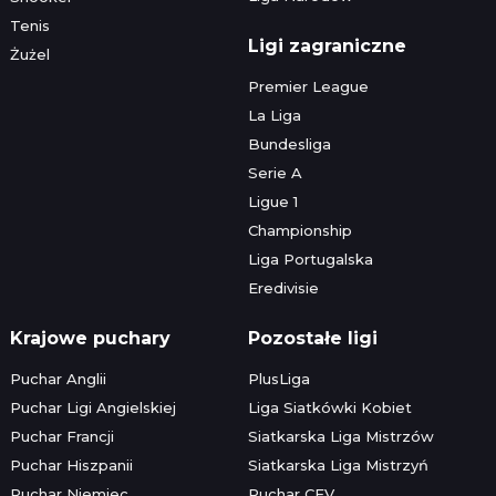
Tenis
Ligi zagraniczne
Żużel
Premier League
La Liga
Bundesliga
Serie A
Ligue 1
Championship
Liga Portugalska
Eredivisie
Krajowe puchary
Pozostałe ligi
Puchar Anglii
PlusLiga
Puchar Ligi Angielskiej
Liga Siatkówki Kobiet
Puchar Francji
Siatkarska Liga Mistrzów
Puchar Hiszpanii
Siatkarska Liga Mistrzyń
Puchar Niemiec
Puchar CEV