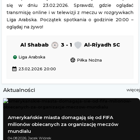
się w dniu 23.02.2026. Sprawdź, gdzie oglądać
transmisję online i w telewizji z meczu w rozgrywkach
Liga Arabska. Początek spotkania o godzinie 20:00 –
oglądaj na żywo!
Al Shabab
3 - 1
Al-Riyadh SC
Liga Arabska
sports_soccer
Piłka Nożna
calendar_month
23.02.2026 20:00
Aktualności
więcej
Amerykańskie miasta domagają się od FIFA
milionów obiecanych za organizację meczów
mundialu
04.08.2026; Jacek Wiórek