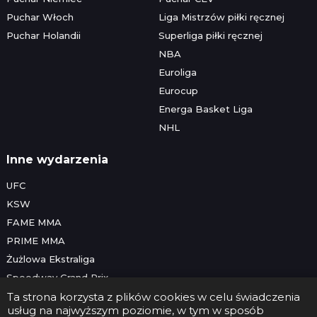
Puchar Włoch
Liga Mistrzów piłki ręcznej
Puchar Holandii
Superliga piłki ręcznej
NBA
Euroliga
Eurocup
Energa Basket Liga
NHL
Inne wydarzenia
UFC
KSW
FAME MMA
PRIME MMA
Żużlowa Ekstraliga
Speedway Grand Prix
Skoki narciarskie
Ta strona korzysta z plików cookies w celu świadczenia
usług na najwyższym poziomie, w tym w sposób