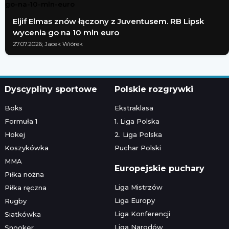
Eljif Elmas znów łączony z Juventusem. RB Lipsk
wycenia go na 10 mln euro
27.07.2026; Jacek Wiórek
Dyscypliny sportowe
Polskie rozgrywki
Boks
Ekstraklasa
Formuła 1
1. Liga Polska
Hokej
2. Liga Polska
Koszykówka
Puchar Polski
MMA
Europejskie puchary
Piłka nożna
Liga Mistrzów
Piłka ręczna
Liga Europy
Rugby
Liga Konferencji
Siatkówka
Liga Narodów
Snooker