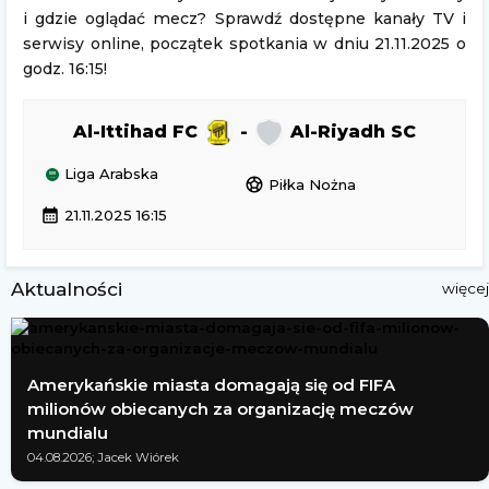
i gdzie oglądać mecz? Sprawdź dostępne kanały TV i
serwisy online, początek spotkania w dniu 21.11.2025 o
godz. 16:15!
Al-Ittihad FC
-
Al-Riyadh SC
Liga Arabska
sports_soccer
Piłka Nożna
calendar_month
21.11.2025 16:15
Aktualności
więcej
Amerykańskie miasta domagają się od FIFA
milionów obiecanych za organizację meczów
mundialu
04.08.2026; Jacek Wiórek