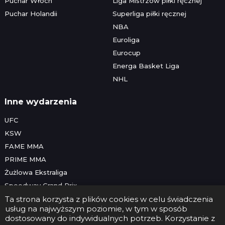
Puchar Włoch
Liga Mistrzów piłki ręcznej
Puchar Holandii
Superliga piłki ręcznej
NBA
Euroliga
Eurocup
Energa Basket Liga
NHL
Inne wydarzenia
UFC
KSW
FAME MMA
PRIME MMA
Żużlowa Ekstraliga
Speedway Grand Prix
Skoki narciarskie
Ta strona korzysta z plików cookies w celu świadczenia
usług na najwyższym poziomie, w tym w sposób
dostosowany do indywidualnych potrzeb. Korzystanie z