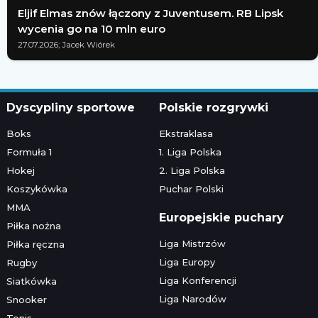
Eljif Elmas znów łączony z Juventusem. RB Lipsk
wycenia go na 10 mln euro
27.07.2026; Jacek Wiórek
Dyscypliny sportowe
Polskie rozgrywki
Boks
Ekstraklasa
Formuła 1
1. Liga Polska
Hokej
2. Liga Polska
Koszykówka
Puchar Polski
MMA
Europejskie puchary
Piłka nożna
Liga Mistrzów
Piłka ręczna
Liga Europy
Rugby
Liga Konferencji
Siatkówka
Liga Narodów
Snooker
Tenis