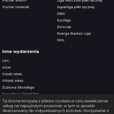
Puchar Włoch
Liga Mistrzów piłki ręcznej
Puchar Holandii
Superliga piłki ręcznej
NBA
Euroliga
Eurocup
Energa Basket Liga
NHL
Inne wydarzenia
UFC
KSW
FAME MMA
PRIME MMA
Żużlowa Ekstraliga
Speedway Grand Prix
Skoki narciarskie
Ta strona korzysta z plików cookies w celu świadczenia
usług na najwyższym poziomie, w tym w sposób
dostosowany do indywidualnych potrzeb. Korzystanie z