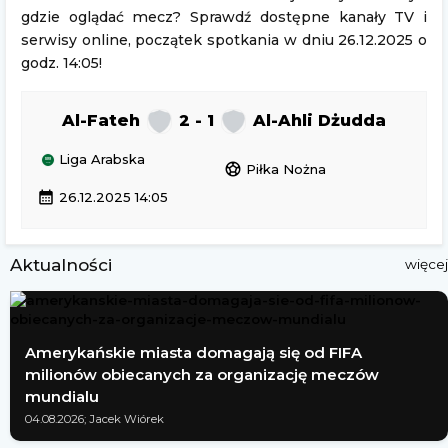
gdzie oglądać mecz? Sprawdź dostępne kanały TV i
serwisy online, początek spotkania w dniu 26.12.2025 o
godz. 14:05!
Al-Fateh
2 - 1
Al-Ahli Dżudda
Liga Arabska
sports_soccer
Piłka Nożna
calendar_month
26.12.2025 14:05
Aktualności
więcej
Amerykańskie miasta domagają się od FIFA
milionów obiecanych za organizację meczów
mundialu
04.08.2026; Jacek Wiórek