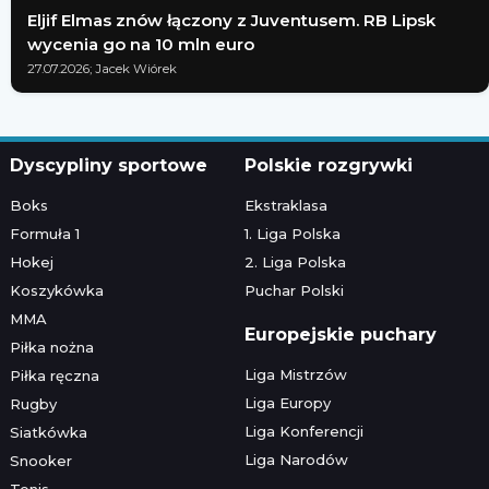
Eljif Elmas znów łączony z Juventusem. RB Lipsk
wycenia go na 10 mln euro
27.07.2026; Jacek Wiórek
Dyscypliny sportowe
Polskie rozgrywki
Boks
Ekstraklasa
Formuła 1
1. Liga Polska
Hokej
2. Liga Polska
Koszykówka
Puchar Polski
MMA
Europejskie puchary
Piłka nożna
Liga Mistrzów
Piłka ręczna
Liga Europy
Rugby
Liga Konferencji
Siatkówka
Liga Narodów
Snooker
Tenis