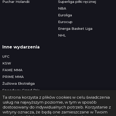
Puchar Holandii
Superliga piłki ręcznej
NBA
Euroliga
Eurocup
Energa Basket Liga
NHL
Inne wydarzenia
UFC
KSW
FAME MMA
PRIME MMA
Żużlowa Ekstraliga
Speedway Grand Prix
Skoki narciarskie
Ta strona korzysta z plików cookies w celu świadczenia
usług na najwyższym poziomie, w tym w sposób
dostosowany do indywidualnych potrzeb. Korzystanie z
witryny oznacza, że będą one zamieszczane w Twoim
Copyright © 2026 Futbolwtv.pl