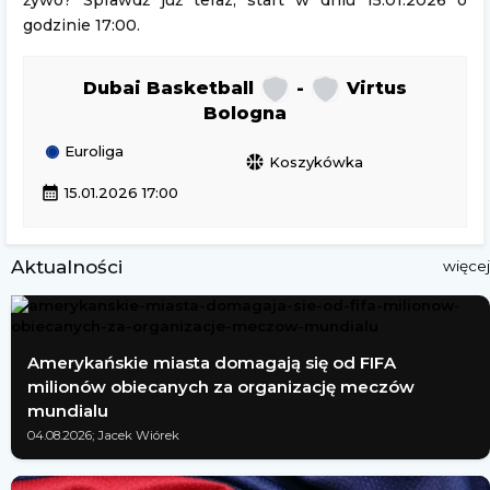
żywo? Sprawdź już teraz, start w dniu 15.01.2026 o
godzinie 17:00.
Dubai Basketball
-
Virtus
Bologna
Euroliga
sports_basketball
Koszykówka
calendar_month
15.01.2026 17:00
Aktualności
więcej
Amerykańskie miasta domagają się od FIFA
milionów obiecanych za organizację meczów
mundialu
04.08.2026; Jacek Wiórek