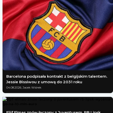
Barcelona podpisała kontrakt z belgijskim talentem.
Jessie Bissiwou z umową do 2031 roku
04.08.2026; Jacek Wiórek
Eljif Elmas znów łączony z Juventusem. RB Lipsk