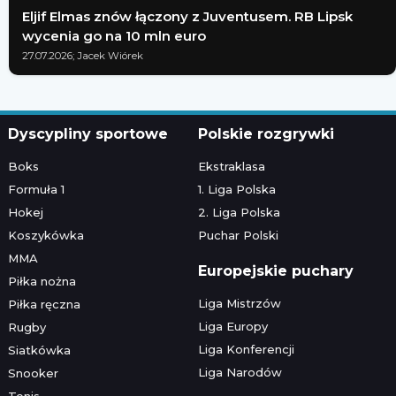
Eljif Elmas znów łączony z Juventusem. RB Lipsk
wycenia go na 10 mln euro
27.07.2026; Jacek Wiórek
Dyscypliny sportowe
Polskie rozgrywki
Boks
Ekstraklasa
Formuła 1
1. Liga Polska
Hokej
2. Liga Polska
Koszykówka
Puchar Polski
MMA
Europejskie puchary
Piłka nożna
Liga Mistrzów
Piłka ręczna
Liga Europy
Rugby
Liga Konferencji
Siatkówka
Liga Narodów
Snooker
Tenis