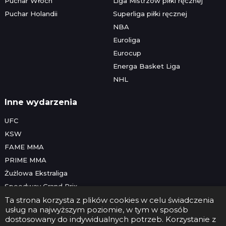
Puchar Włoch
Liga Mistrzów piłki ręcznej
Puchar Holandii
Superliga piłki ręcznej
NBA
Euroliga
Eurocup
Energa Basket Liga
NHL
Inne wydarzenia
UFC
KSW
FAME MMA
PRIME MMA
Żużlowa Ekstraliga
Speedway Grand Prix
Skoki narciarskie
Ta strona korzysta z plików cookies w celu świadczenia
usług na najwyższym poziomie, w tym w sposób
dostosowany do indywidualnych potrzeb. Korzystanie z