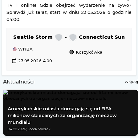
TV i online! Gdzie obejrzeć wydarzenie na żywo?
Sprawdź już teraz, start w dniu 23.05.2026 o godzinie
04:00.
Seattle Storm
-
Connecticut Sun
WNBA
sports_basketball
Koszykówka
calendar_month
23.05.2026 4:00
Aktualności
więcej
Amerykańskie miasta domagają się od FIFA
milionów obiecanych za organizację meczów
mundialu
04.08.2026; Jacek Wiórek