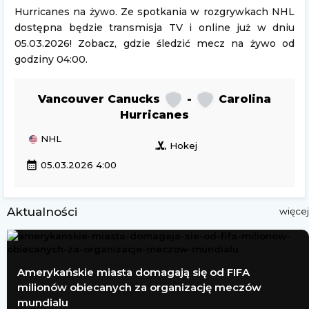
Hurricanes na żywo. Ze spotkania w rozgrywkach NHL
dostępna będzie transmisja TV i online już w dniu
05.03.2026! Zobacz, gdzie śledzić mecz na żywo od
godziny 04:00.
Vancouver Canucks
-
Carolina
Hurricanes
NHL
sports_hockey
Hokej
calendar_month
05.03.2026 4:00
Aktualności
więcej
Amerykańskie miasta domagają się od FIFA
milionów obiecanych za organizację meczów
mundialu