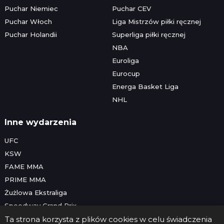
Puchar Niemiec
Puchar CEV
Puchar Włoch
Liga Mistrzów piłki ręcznej
Puchar Holandii
Superliga piłki ręcznej
NBA
Euroliga
Eurocup
Energa Basket Liga
NHL
Inne wydarzenia
UFC
KSW
FAME MMA
PRIME MMA
Żużlowa Ekstraliga
Speedway Grand Prix
Skoki narciarskie
Ta strona korzysta z plików cookies w celu świadczenia