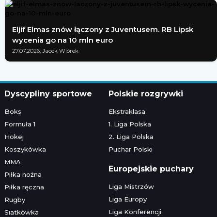
Eljif Elmas znów łączony z Juventusem. RB Lipsk
wycenia go na 10 mln euro
27.07.2026; Jacek Wiórek
Dyscypliny sportowe
Polskie rozgrywki
Boks
Ekstraklasa
Formuła 1
1. Liga Polska
Hokej
2. Liga Polska
Koszykówka
Puchar Polski
MMA
Europejskie puchary
Piłka nożna
Liga Mistrzów
Piłka ręczna
Liga Europy
Rugby
Liga Konferencji
Siatkówka