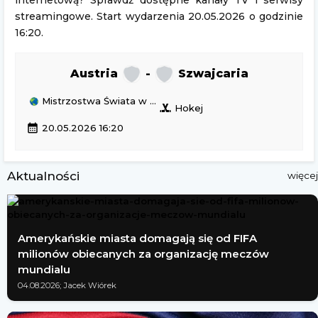
internetową? Sprawdź dostępne kanały TV i serwisy
streamingowe. Start wydarzenia 20.05.2026 o godzinie
16:20.
Austria
-
Szwajcaria
Mistrzostwa Świata w Hokeju
sports_hockey
Hokej
calendar_month
20.05.2026 16:20
Aktualności
więcej
Amerykańskie miasta domagają się od FIFA
milionów obiecanych za organizację meczów
mundialu
04.08.2026; Jacek Wiórek