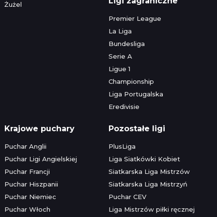
Ligi zagraniczne
Żużel
Premier League
La Liga
Bundesliga
Serie A
Ligue 1
Championship
Liga Portugalska
Eredivisie
Krajowe puchary
Pozostałe ligi
Puchar Anglii
PlusLiga
Puchar Ligi Angielskiej
Liga Siatkówki Kobiet
Puchar Francji
Siatkarska Liga Mistrzów
Puchar Hiszpanii
Siatkarska Liga Mistrzyń
Puchar Niemiec
Puchar CEV
Puchar Włoch
Liga Mistrzów piłki ręcznej