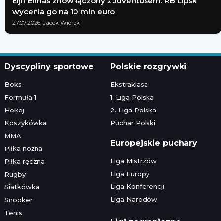
Eljif Elmas znów łączony z Juventusem. RB Lipsk
wycenia go na 10 mln euro
27.07.2026; Jacek Wiórek
Dyscypliny sportowe
Polskie rozgrywki
Boks
Ekstraklasa
Formuła 1
1. Liga Polska
Hokej
2. Liga Polska
Koszykówka
Puchar Polski
MMA
Europejskie puchary
Piłka nożna
Liga Mistrzów
Piłka ręczna
Liga Europy
Rugby
Liga Konferencji
Siatkówka
Liga Narodów
Snooker
Tenis