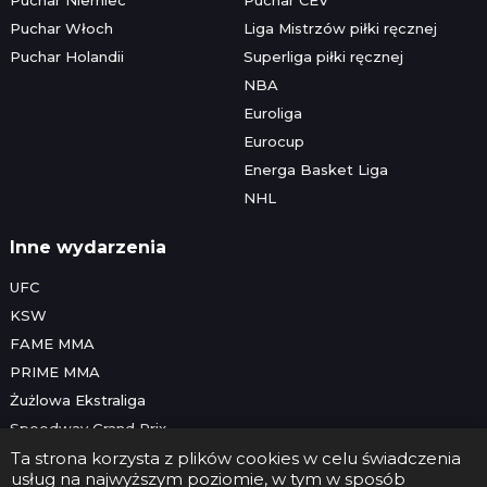
Puchar Włoch
Liga Mistrzów piłki ręcznej
Puchar Holandii
Superliga piłki ręcznej
NBA
Euroliga
Eurocup
Energa Basket Liga
NHL
Inne wydarzenia
UFC
KSW
FAME MMA
PRIME MMA
Żużlowa Ekstraliga
Speedway Grand Prix
Skoki narciarskie
Ta strona korzysta z plików cookies w celu świadczenia
usług na najwyższym poziomie, w tym w sposób