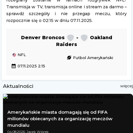
rozegrany zostanie w ramach rozgrywek NFL?
Transmisja w TV, transmisja online i stream za darmo –
sprawdź szczegóły i nie przegap meczu, który
rozpocznie się o 02:15 w dniu 07.11.2025.
Denver Broncos
-
Oakland
Raiders
NFL
sports_football
Futbol Amerykański
calendar_month
07.11.2025 2:15
Aktualności
więcej
Amerykańskie miasta domagają się od FIFA
milionów obiecanych za organizację meczów
mundialu
04.08.2026; Jacek Wiórek