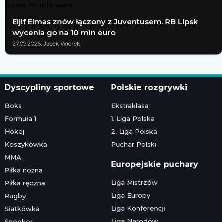
Eljif Elmas znów łączony z Juventusem. RB Lipsk
wycenia go na 10 mln euro
27.07.2026; Jacek Wiórek
Dyscypliny sportowe
Polskie rozgrywki
Boks
Ekstraklasa
Formuła 1
1. Liga Polska
Hokej
2. Liga Polska
Koszykówka
Puchar Polski
MMA
Europejskie puchary
Piłka nożna
Liga Mistrzów
Piłka ręczna
Liga Europy
Rugby
Liga Konferencji
Siatkówka
Liga Narodów
Snooker