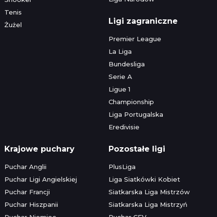
Tenis
Ligi zagraniczne
Żużel
Premier League
La Liga
Bundesliga
Serie A
Ligue 1
Championship
Liga Portugalska
Eredivisie
Krajowe puchary
Pozostałe ligi
Puchar Anglii
PlusLiga
Puchar Ligi Angielskiej
Liga Siatkówki Kobiet
Puchar Francji
Siatkarska Liga Mistrzów
Puchar Hiszpanii
Siatkarska Liga Mistrzyń
Puchar Niemiec
Puchar CEV