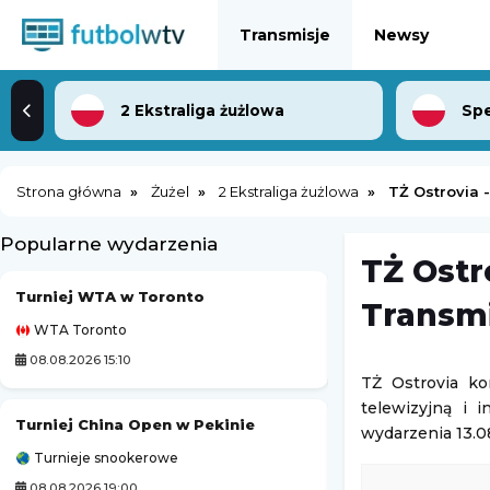
Transmisje
Newsy
2 Ekstraliga żużlowa
Strona główna
Żużel
2 Ekstraliga żużlowa
TŻ Ostrovia 
Popularne wydarzenia
TŻ Ostr
Turniej WTA w Toronto
Pogoń Szczecin
Transmi
WTA Toronto
Ekstraliga Kobiet
08.08.2026 15:10
08.08.2026 12:30
TŻ Ostrovia ko
telewizyjną i 
Turniej China Open w Pekinie
Grand Prix MotoG
wydarzenia 13.0
Turnieje snookerowe
MotoGP
08.08.2026 19:00
08.08.2026 20:40