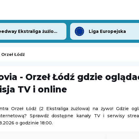
Speedway Ekstraliga żużlowa
Liga Europejska
- Orzeł Łódź
ovia - Orzeł Łódź gdzie ogląda
-
Górnik Łęczna
Sparta Katowice
-
Stilon Gorzów Wielkopolski
sja TV i online
3. Liga Polska
08.08.2026 14:00
ntra Orzeł Łódź (2 Ekstraliga żużlowa) na żywo! Gdzie ogl
internetową? Sprawdź dostępne kanały TV i serwisy stre
P
Lech Poznań II
-
Chemik Bydgoszcz
8.2026 o godzinie 18:00.
3. Liga Polska
08.08.2026 14:00