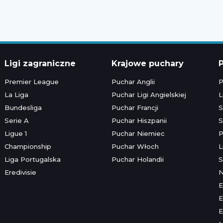
Ligi zagraniczne
Krajowe puchary
P
Premier League
Puchar Anglii
P
La Liga
Puchar Ligi Angielskiej
L
Bundesliga
Puchar Francji
S
Serie A
Puchar Hiszpanii
S
Ligue 1
Puchar Niemiec
P
Championship
Puchar Włoch
L
Liga Portugalska
Puchar Holandii
S
Eredivisie
E
E
E