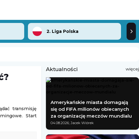
2. Liga Polska
Aktualności
więcej
ć?
Amerykańskie miasta domagają
ądać transmisję
się od FIFA milionów obiecanych
amingowe. Start
za organizację meczów mundialu
04.08.2026; Jacek Wiórek