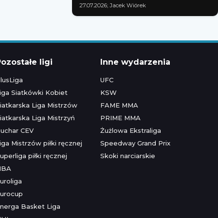
27.07.2026; Jacek Wiórek
ozostałe ligi
Inne wydarzenia
lusLiga
UFC
iga Siatkówki Kobiet
KSW
iatkarska Liga Mistrzów
FAME MMA
iatkarska Liga Mistrzyń
PRIME MMA
uchar CEV
Żużlowa Ekstraliga
iga Mistrzów piłki ręcznej
Speedway Grand Prix
uperliga piłki ręcznej
Skoki narciarskie
NBA
uroliga
urocup
nerga Basket Liga