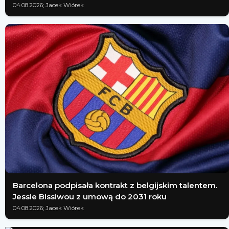
04.08.2026; Jacek Wiórek
Barcelona podpisała kontrakt z belgijskim talentem.
Jessie Bissiwou z umową do 2031 roku
04.08.2026; Jacek Wiórek