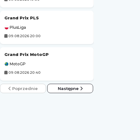
Grand Prix PLS
Rekord Bielsko-B
PlusLiga
Ekstraliga Kobiet
09.08.2026 20:00
09.08.2026 14:00
Grand Prix MotoGP
Luzino
-
MotoGP
3. Liga Polska
09.08.2026 20:40
09.08.2026 14:00
Poprzednie
Następne