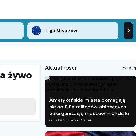
Liga Mistrzów
Aktualności
więcej
na żywo
Amerykańskie miasta domagają
się od FIFA milionów obiecanych
za organizację meczów mundialu
04.08.2026; Jacek Wiórek