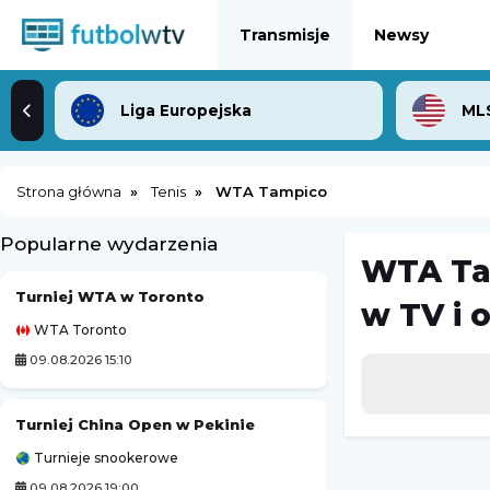
Transmisje
Newsy
Liga Europejska
ML
Strona główna
Tenis
WTA Tampico
Popularne wydarzenia
WTA Ta
Turniej WTA w Toronto
Zoria Ługańsk
w TV i 
WTA Toronto
Liga Ukraińska
09.08.2026 15:10
09.08.2026 14:00
Turniej China Open w Pekinie
Miedź Legnica II
Turnieje snookerowe
3. Liga Polska
09.08.2026 19:00
09.08.2026 14:00