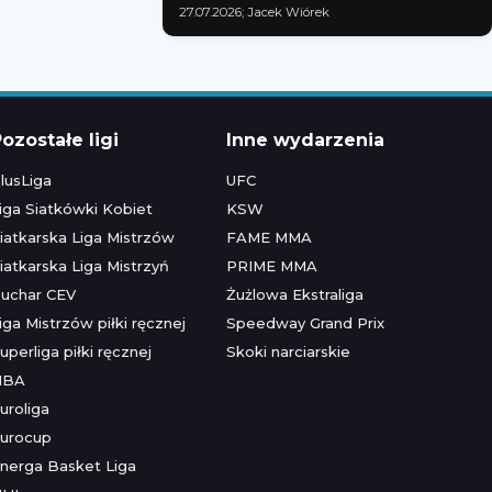
27.07.2026; Jacek Wiórek
ozostałe ligi
Inne wydarzenia
lusLiga
UFC
iga Siatkówki Kobiet
KSW
iatkarska Liga Mistrzów
FAME MMA
iatkarska Liga Mistrzyń
PRIME MMA
uchar CEV
Żużlowa Ekstraliga
iga Mistrzów piłki ręcznej
Speedway Grand Prix
uperliga piłki ręcznej
Skoki narciarskie
NBA
uroliga
urocup
nerga Basket Liga