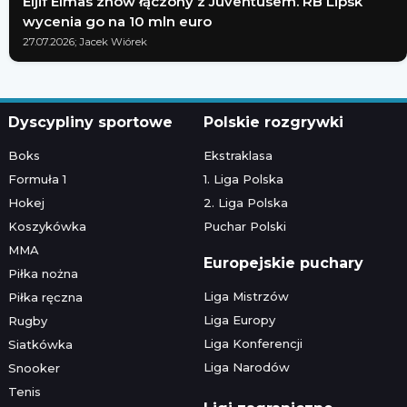
Eljif Elmas znów łączony z Juventusem. RB Lipsk
wycenia go na 10 mln euro
27.07.2026; Jacek Wiórek
Dyscypliny sportowe
Polskie rozgrywki
Boks
Ekstraklasa
Formuła 1
1. Liga Polska
Hokej
2. Liga Polska
Koszykówka
Puchar Polski
MMA
Europejskie puchary
Piłka nożna
Liga Mistrzów
Piłka ręczna
Liga Europy
Rugby
Liga Konferencji
Siatkówka
Liga Narodów
Snooker
Tenis