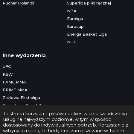
Puchar Holandii
Superliga piłki ręcznej
NBA
Euroliga
Eurocup
Energa Basket Liga
NHL
Inne wydarzenia
UFC
KSW
FAME MMA
PRIME MMA
Żużlowa Ekstraliga
Speedway Grand Prix
Skoki narciarskie
Ta strona korzysta z plików cookies w celu świadczenia
usług na najwyższym poziomie, w tym w sposób
dostosowany do indywidualnych potrzeb. Korzystanie z
witryny oznacza, że będą one zamieszczane w Twoim
Copyright © 2026 Futbolwtv.pl