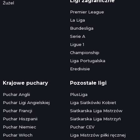
Ligi zagraniczne
Żużel
Premier League
La Liga
Bundesliga
Serie A
Ligue 1
Championship
Liga Portugalska
Eredivisie
Krajowe puchary
Pozostałe ligi
Puchar Anglii
PlusLiga
Puchar Ligi Angielskiej
Liga Siatkówki Kobiet
Puchar Francji
Siatkarska Liga Mistrzów
Puchar Hiszpanii
Siatkarska Liga Mistrzyń
Puchar Niemiec
Puchar CEV
Puchar Włoch
Liga Mistrzów piłki ręcznej