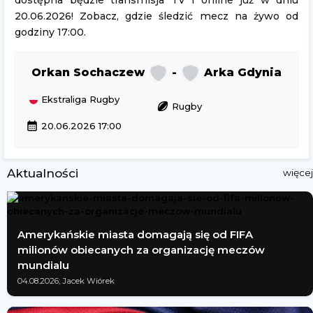
dostępna będzie transmisja TV i online już w dniu
20.06.2026! Zobacz, gdzie śledzić mecz na żywo od
godziny 17:00.
Orkan Sochaczew
-
Arka Gdynia
Ekstraliga Rugby
sports_rugby
Rugby
calendar_month
20.06.2026 17:00
Aktualności
więcej
Amerykańskie miasta domagają się od FIFA
milionów obiecanych za organizację meczów
mundialu
04.08.2026; Jacek Wiórek