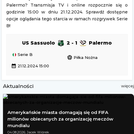
Palermo? Transmisja TV i online rozpocznie się o
godzinie 15:00 w dniu 21.12.2024. Sprawdź dostępne
opcje oglądania tego starcia w ramach rozgrywek Serie
B!
US Sassuolo
2 - 1
Palermo
Serie B
sports_soccer
Piłka Nożna
calendar_month
21.12.2024 15:00
Aktualności
więcej
Amerykańskie miasta domagają się od FIFA
milionów obiecanych za organizację meczów
mundialu
04.08.2026; Jacek Wiórek