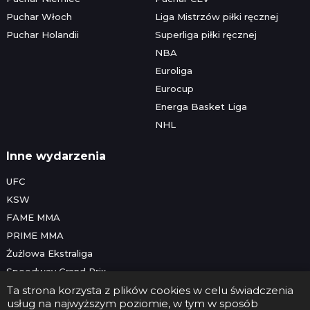
Puchar Włoch
Liga Mistrzów piłki ręcznej
Puchar Holandii
Superliga piłki ręcznej
NBA
Euroliga
Eurocup
Energa Basket Liga
NHL
Inne wydarzenia
UFC
KSW
FAME MMA
PRIME MMA
Żużlowa Ekstraliga
Speedway Grand Prix
Skoki narciarskie
Ta strona korzysta z plików cookies w celu świadczenia
usług na najwyższym poziomie, w tym w sposób