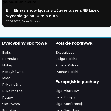
Eljif Elmas znów łączony z Juventusem. RB Lipsk
wycenia go na 10 mln euro
27.07.2026; Jacek Wiórek
Dyscypliny sportowe
Polskie rozgrywki
Boks
Ekstraklasa
Formuła 1
1. Liga Polska
Hokej
2. Liga Polska
Koszykówka
Puchar Polski
MMA
Europejskie puchary
Piłka nożna
Liga Mistrzów
Piłka ręczna
Liga Europy
Rugby
Liga Konferencji
Siatkówka
Liga Narodów
Snooker