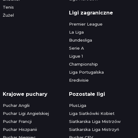
Tenis
Ligi zagraniczne
Żużel
Premier League
La Liga
Bundesliga
Serie A
Ligue 1
Championship
Liga Portugalska
Eredivisie
Krajowe puchary
Pozostałe ligi
Puchar Anglii
PlusLiga
Puchar Ligi Angielskiej
Liga Siatkówki Kobiet
Puchar Francji
Siatkarska Liga Mistrzów
Puchar Hiszpanii
Siatkarska Liga Mistrzyń
Puchar Niemiec
Puchar CEV