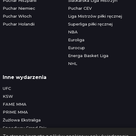
Puchar Hiszpanii
Siatkarska Liga Mistrzyń
Puchar Niemiec
Puchar CEV
Puchar Włoch
Liga Mistrzów piłki ręcznej
Puchar Holandii
Superliga piłki ręcznej
NBA
Euroliga
Eurocup
Energa Basket Liga
NHL
Inne wydarzenia
UFC
KSW
FAME MMA
PRIME MMA
Żużlowa Ekstraliga
Speedway Grand Prix
Skoki narciarskie