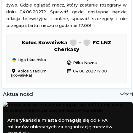
żywo. Gdzie oglądać mecz, który zostanie rozegrany w
dniu 04.06.2027? Sprawdź gdzie dostępna będzie
relacja telewizyjna i online, sprawdź szczegóły i nie
przegap startu meczu o godzinie 17:00!
Kołos Kowaliwka
-
FC LNZ
Cherkasy
Liga Ukraińska
sports_soccer
Piłka Nożna
location_on
calendar_month
Kolos Stadium
04.06.2027 17:00
(Kovalivka)
Aktualności
więcej
Amerykańskie miasta domagają się od FIFA
milionów obiecanych za organizację meczów