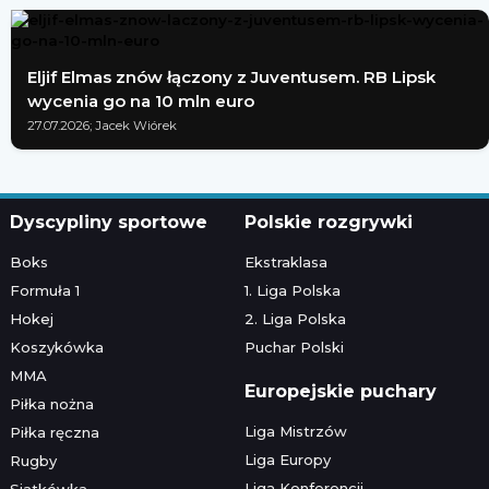
Eljif Elmas znów łączony z Juventusem. RB Lipsk
wycenia go na 10 mln euro
27.07.2026; Jacek Wiórek
Dyscypliny sportowe
Polskie rozgrywki
Boks
Ekstraklasa
Formuła 1
1. Liga Polska
Hokej
2. Liga Polska
Koszykówka
Puchar Polski
MMA
Europejskie puchary
Piłka nożna
Liga Mistrzów
Piłka ręczna
Liga Europy
Rugby
Liga Konferencji
Siatkówka