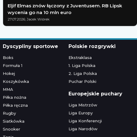
Eljif Elmas znów łączony z Juventusem. RB Lipsk
wycenia go na 10 mln euro
27.07.2026; Jacek Wiórek
Dyscypliny sportowe
Polskie rozgrywki
Boks
Ekstraklasa
Formuła 1
1. Liga Polska
Hokej
2. Liga Polska
Koszykówka
Puchar Polski
MMA
Europejskie puchary
Piłka nożna
Liga Mistrzów
Piłka ręczna
Liga Europy
Rugby
Liga Konferencji
Siatkówka
Liga Narodów
Snooker
Tenis