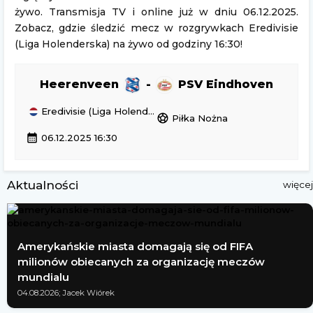
żywo. Transmisja TV i online już w dniu 06.12.2025.
Zobacz, gdzie śledzić mecz w rozgrywkach Eredivisie
(Liga Holenderska) na żywo od godziny 16:30!
Heerenveen
-
PSV Eindhoven
Eredivisie (Liga Holenderska)
sports_soccer
Piłka Nożna
calendar_month
06.12.2025 16:30
Aktualności
więcej
Amerykańskie miasta domagają się od FIFA
milionów obiecanych za organizację meczów
mundialu
04.08.2026; Jacek Wiórek