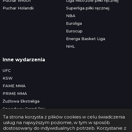
Puchar Włoch
Liga Mistrzów piłki ręcznej
Puchar Holandii
Superliga piłki ręcznej
NBA
Euroliga
Eurocup
Energa Basket Liga
NHL
Inne wydarzenia
UFC
KSW
FAME MMA
PRIME MMA
Żużlowa Ekstraliga
Speedway Grand Prix
Skoki narciarskie
Ta strona korzysta z plików cookies w celu świadczenia
usług na najwyższym poziomie, w tym w sposób
dostosowany do indywidualnych potrzeb. Korzystanie z