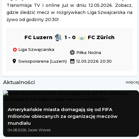
Transmisja TV i online już w dniu 12.05.2026. Zobacz,
gdzie śledzić mecz w rozgrywkach Liga Szwajcarska na
żywo od godziny 20:30!
FC Luzern
1 - 0
FC Zürich
Liga Szwajcarska
sports_soccer
Piłka Nożna
location_on
calendar_month
Swissporarena (Luzern)
12.05.2026 20:30
Aktualności
więcej
Amerykańskie miasta domagają się od FIFA
milionów obiecanych za organizację meczów
mundialu
04.08.2026; Jacek Wiórek