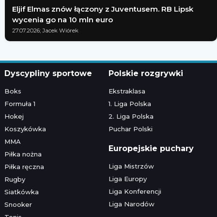
Eljif Elmas znów łączony z Juventusem. RB Lipsk
wycenia go na 10 mln euro
27.07.2026; Jacek Wiórek
Dyscypliny sportowe
Polskie rozgrywki
Boks
Ekstraklasa
Formuła 1
1. Liga Polska
Hokej
2. Liga Polska
Koszykówka
Puchar Polski
MMA
Europejskie puchary
Piłka nożna
Liga Mistrzów
Piłka ręczna
Liga Europy
Rugby
Liga Konferencji
Siatkówka
Liga Narodów
Snooker
Tenis