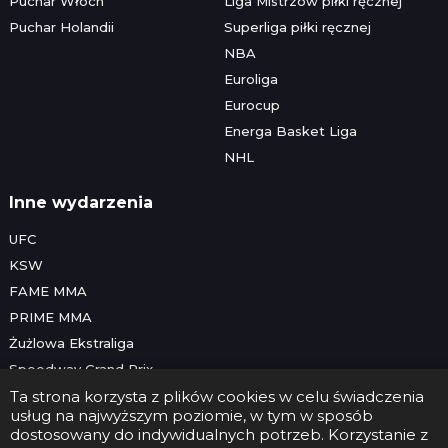
Puchar Włoch
Liga Mistrzów piłki ręcznej
Puchar Holandii
Superliga piłki ręcznej
NBA
Euroliga
Eurocup
Energa Basket Liga
NHL
Inne wydarzenia
UFC
KSW
FAME MMA
PRIME MMA
Żużlowa Ekstraliga
Speedway Grand Prix
Skoki narciarskie
Ta strona korzysta z plików cookies w celu świadczenia
usług na najwyższym poziomie, w tym w sposób
dostosowany do indywidualnych potrzeb. Korzystanie z