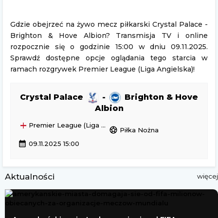
Gdzie obejrzeć na żywo mecz piłkarski Crystal Palace -
Brighton & Hove Albion? Transmisja TV i online
rozpocznie się o godzinie 15:00 w dniu 09.11.2025.
Sprawdź dostępne opcje oglądania tego starcia w
ramach rozgrywek Premier League (Liga Angielska)!
Crystal Palace
-
Brighton & Hove
Albion
Premier League (Liga Angielska)
sports_soccer
Piłka Nożna
calendar_month
09.11.2025 15:00
Aktualności
więcej