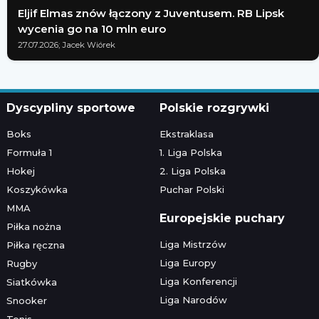
Eljif Elmas znów łączony z Juventusem. RB Lipsk
wycenia go na 10 mln euro
27.07.2026; Jacek Wiórek
Dyscypliny sportowe
Polskie rozgrywki
Boks
Ekstraklasa
Formuła 1
1. Liga Polska
Hokej
2. Liga Polska
Koszykówka
Puchar Polski
MMA
Europejskie puchary
Piłka nożna
Liga Mistrzów
Piłka ręczna
Liga Europy
Rugby
Liga Konferencji
Siatkówka
Liga Narodów
Snooker
Tenis