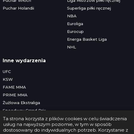
Puchar Włoch
Liga Mistrzów piłki ręcznej
Puchar Holandii
Superliga piłki ręcznej
NBA
Euroliga
Eurocup
Energa Basket Liga
NHL
Inne wydarzenia
UFC
KSW
FAME MMA
PRIME MMA
Żużlowa Ekstraliga
Speedway Grand Prix
Skoki narciarskie
Ta strona korzysta z plików cookies w celu świadczenia
usług na najwyższym poziomie, w tym w sposób
dostosowany do indywidualnych potrzeb. Korzystanie z