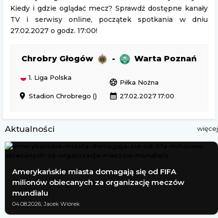
Kiedy i gdzie oglądać mecz? Sprawdź dostępne kanały
TV i serwisy online, początek spotkania w dniu
27.02.2027 o godz. 17:00!
Chrobry Głogów
-
Warta Poznań
1. Liga Polska
sports_soccer
Piłka Nożna
location_on
calendar_month
Stadion Chrobrego ()
27.02.2027 17:00
Aktualności
więcej
Amerykańskie miasta domagają się od FIFA
milionów obiecanych za organizację meczów
mundialu
04.08.2026; Jacek Wiórek